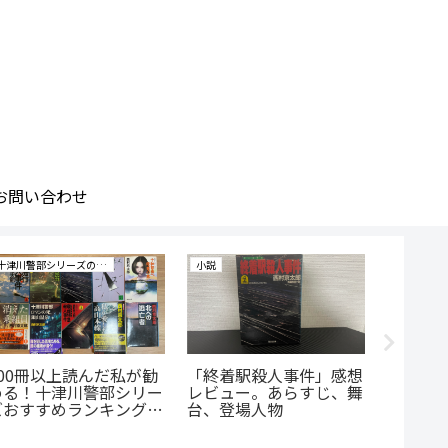
お問い合わせ
十津川警部シリーズの研究
小説
小説
500冊以上読んだ私が勧
「終着駅殺人事件」感想
十津川
める！十津川警部シリー
レビュー。あらすじ、舞
死、銀
ズおすすめランキングベ
台、登場人物
ュー。
スト10！
登場人