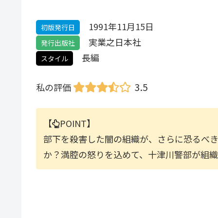
1991年11月15日
初版発行日
実業之日本社
発行出版社
長編
スタイル
3.5
私の評価
【
POINT】
部下を殺害した闇の組織が、さらに恐るべ
か？満
腔の怒りを込めて、十津川警部が組