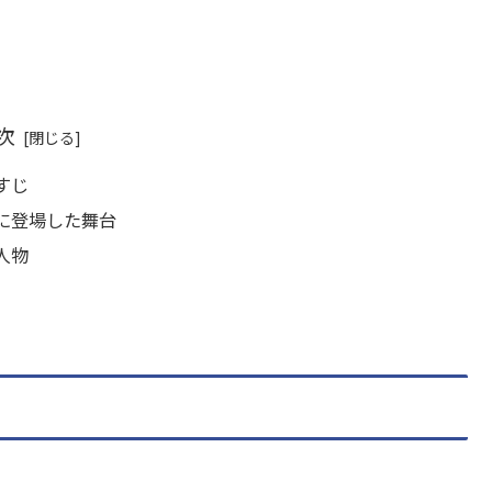
次
すじ
に登場した舞台
人物