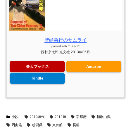
智頭急行のサムライ
posted with
ヨメレバ
西村京太郎 光文社 2013年06月
楽天ブックス
Amazon
Kindle
小説
2010年代
2013年
京都府
和歌山県
岡山県
新潟県
東京都
長編