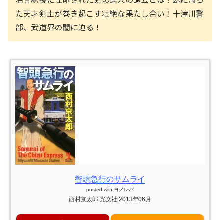
た天才剣士が巻き起こす壮絶な果たし合い！十津川警
部、武道界の闇に迫る！
智頭急行のサムライ
posted with
ヨメレバ
西村京太郎 光文社 2013年06月