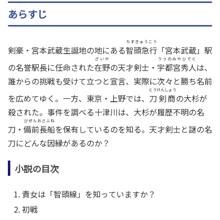
あらすじ
ちずきゅうこう
剣豪・宮本武蔵生誕地の地にある
智頭急行
「宮本武蔵」駅
ざいや
うつのみやひでと
の名誉駅長に任命された
在野
の天才剣士・
宇都宮秀人
は、
誰からの挑戦も受けて立つと宣言、実際に次々と勝ち名前
とうけんしょう
を広めてゆく。一方、東京・上野では、
刀剣商
の大杉が
殺された。事件を調べる十津川は、大杉が履歴不明の名
びぜんおさふね
刀・
備前長船
を保有しているのを知る。天才剣士と謎の名
刀にどんな因縁があるのか？
小説の目次
貴女は「智頭線」を知っていますか？
初戦