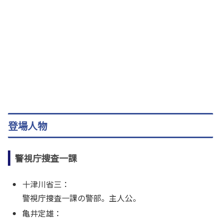
登場人物
警視庁捜査一課
十津川省三：
警視庁捜査一課の警部。主人公。
亀井定雄：