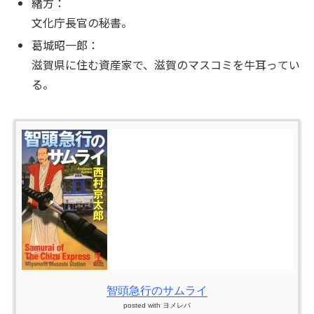
緒方：
文化庁長官の秘書。
葛城昭一郎：
滋賀県に住む資産家で、滋賀のマスコミを牛耳ってい
る。
智頭急行のサムライ
posted with
ヨメレバ