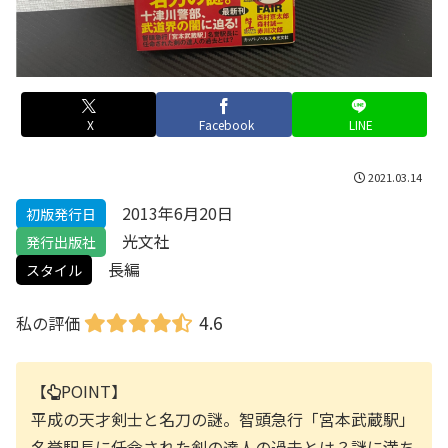
X
Facebook
LINE
2021.03.14
2013年6月20日
初版発行日
光文社
発行出版社
長編
スタイル
4.6
私の評価
【
POINT】
平成の天才剣士と名刀の謎。智頭急行「宮本武蔵駅」
名誉駅長に任命された剣の達人の過去とは？謎に満ち