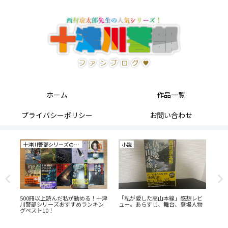
ホーム
作品一覧
プライバシーポリシー
お問い合わせ
十津川警部シリーズの研究
小説
小
す
500冊以上読んだ私が勧める！十津
「私が愛した高山本線」感想レビ
「
川警部シリーズおすすめランキン
ュー。あらすじ、舞台、登場人物
あ
グベスト10！