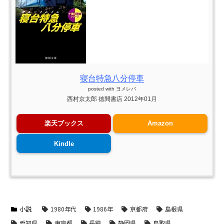
寝台特急八分停車
posted with
ヨメレバ
西村京太郎 徳間書店 2012年01月
楽天ブックス
Amazon
Kindle
小説
1980年代
1986年
京都府
島根県
愛知県
東京都
長編
静岡県
鳥取県