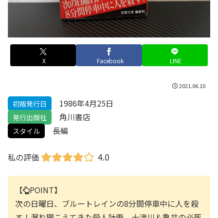
X
Facebook
LINE
2021.06.10
1986年4月25日
初版発行日
角川書店
発行出版社
長編
スタイル
4.0
私の評価
【
POINT】
次の日曜日、ブルートレインの8分間停車中に人を殺
す！漏れ聞こえてきた殺人計画。十津川＆亀井の必死