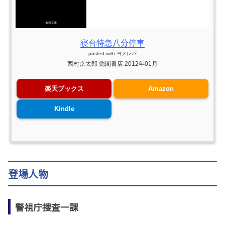
寝台特急八分停車
posted with
ヨメレバ
西村京太郎 徳間書店 2012年01月
楽天ブックス
Amazon
Kindle
登場人物
警視庁捜査一課