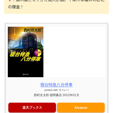
の捜査！
寝台特急八分停車
posted with
ヨメレバ
西村京太郎 徳間書店 2012年01月
楽天ブックス
Amazon