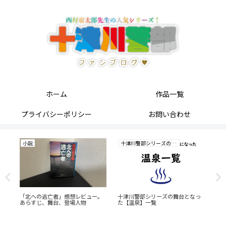
ホーム
作品一覧
プライバシーポリシー
お問い合わせ
小説
十津川警部シリーズの研究
小
あ
「北への逃亡者」感想レビュー。
十津川警部シリーズの舞台となっ
十
あらすじ、舞台、登場人物
た【温泉】一覧
泉
台