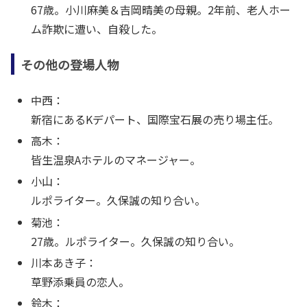
67歳。小川麻美＆吉岡晴美の母親。2年前、老人ホー
ム詐欺に遭い、自殺した。
その他の登場人物
中西：
新宿にあるKデパート、国際宝石展の売り場主任。
高木：
皆生温泉Aホテルのマネージャー。
小山：
ルポライター。久保誠の知り合い。
菊池：
27歳。ルポライター。久保誠の知り合い。
川本あき子：
草野添乗員の恋人。
鈴木：