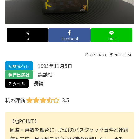
X
Facebook
LINE
2021.02.23
2021.06.24
1993年11月5日
初版発行日
講談社
発行出版社
長編
スタイル
3.5
私の評価
【
POINT】
尾道・倉敷を舞台にした幻のバスジャック事件と連続
殺人事件。日下刑事の恋心が捜査を難しくし、また、