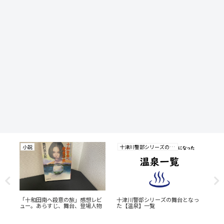
小説
十津川警部シリーズの研究
小
温
「十和田南へ殺意の旅」感想レビ
十津川警部シリーズの舞台となっ
「
舞
ュー。あらすじ、舞台、登場人物
た【温泉】一覧
ー