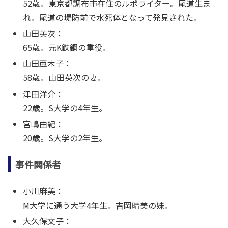
52歳。東京都調布市在住のルポライター。尾道生ま
れ。尾道の堤防前で水死体となって発見された。
山田英次：
65歳。元K鉄鋼の重役。
山田亜木子：
58歳。山田英次の妻。
津田洋介：
22歳。S大学の4年生。
宮嶋由紀：
20歳。S大学の2年生。
事件関係者
小川麻美：
M大学に通う大学4年生。吉岡晴美の妹。
大久保文子：