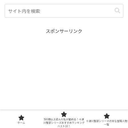
スポンサーリンク
500冊以上読んだ私が勧める！十津
十津川警部シリーズの主な登場人物
ホーム
川警部シリーズおすすめランキング
一覧
ベスト10！