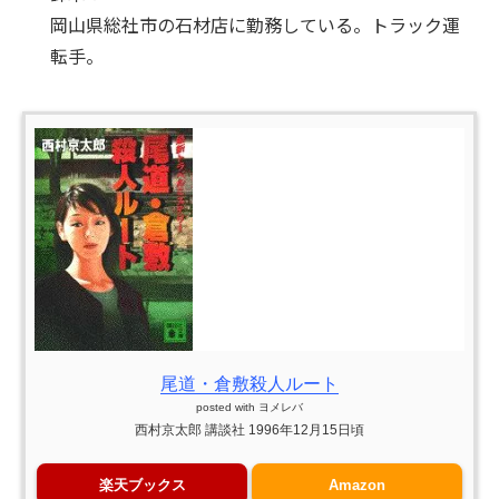
岡山県総社市の石材店に勤務している。トラック運
転手。
尾道・倉敷殺人ルート
posted with
ヨメレバ
西村京太郎 講談社 1996年12月15日頃
楽天ブックス
Amazon