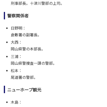
刑事部長。十津川警部の上司。
警察関係者
日野明：
倉敷署の副署長。
大西：
岡山県警の本部長。
三浦：
岡山県警捜査一課の警部。
松本：
尾道署の警部。
ニューホープ観光
木島：