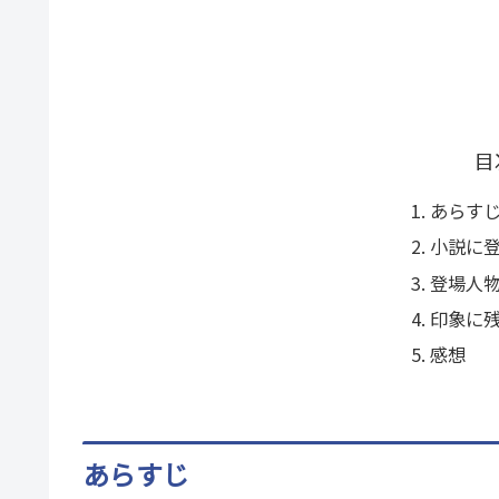
目
あらす
小説に
登場人
印象に
感想
あらすじ