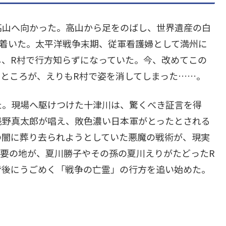
高山へ向かった。高山から足をのばし、世界遺産の白
り着いた。太平洋戦争末期、従軍看護婦として満州に
し、R村で行方知らずになっていた。今、改めてこの
ところが、えりもR村で姿を消してしまった……。
た。現場へ駆けつけた十津川は、驚くべき証言を得
浅野真太郎が唱え、敗色濃い日本軍がとったとされる
の闇に葬り去られようとしていた悪魔の戦術が、現実
要の地が、夏川勝子やその孫の夏川えりがたどったR
背後にうごめく「戦争の亡霊」の行方を追い始めた。