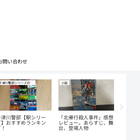
お問い合わせ
十津川警部シリーズの研究
小説
小説
十津川警部【駅シリー
「北帰行殺人事件」感想
「終着
ズ】おすすめランキン
レビュー。あらすじ、舞
レビュ
グ！
台、登場人物
台、登