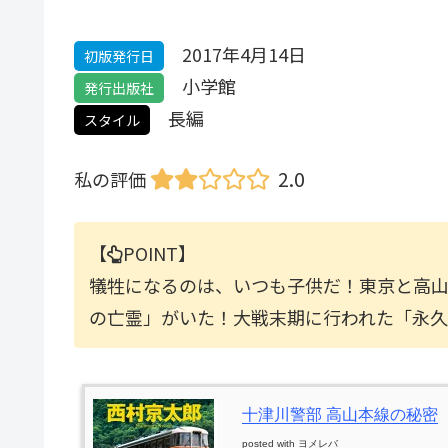
2017年4月14日
初版発行日
小学館
発行出版社
長編
スタイル
2.0
私の評価
【
POINT】
犠牲になるのは、いつも子供だ！東京と高
の亡霊」がいた！大戦末期に行われた「永
十津川警部 高山本線の秘密
posted with
ヨメレバ