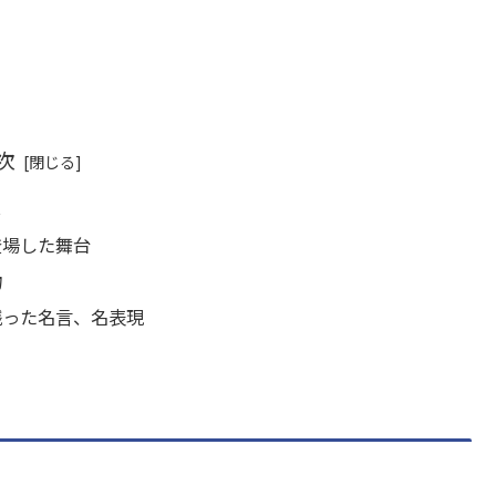
次
じ
登場した舞台
物
残った名言、名表現