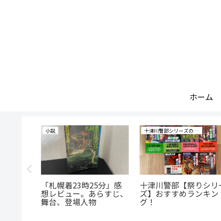
ホーム
小説
十津川警部シリーズの研究
事件」感
「札幌着23時25分」感
十津川警部【祭りシリ
らすじ、
想レビュー。あらすじ、
ズ】おすすめランキン
舞台、登場人物
グ！