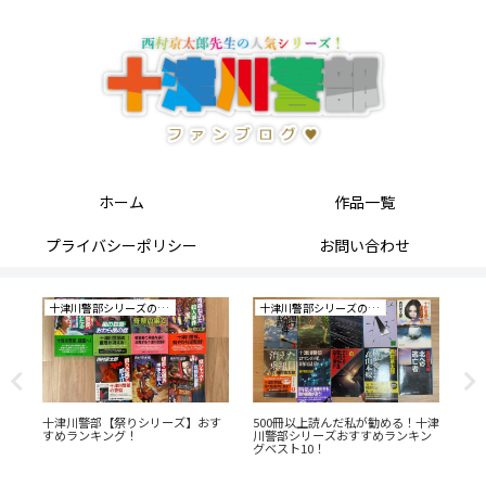
ホーム
作品一覧
プライバシーポリシー
お問い合わせ
十津川警部シリーズの研究
十津川警部シリーズの研究
小
ュ
十津川警部【祭りシリーズ】おす
500冊以上読んだ私が勧める！十津
「
すめランキング！
川警部シリーズおすすめランキン
あ
グベスト10！