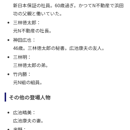
新日本保証の社員。60歳過ぎ。かつてN不動産で浜田
功の父親と働いていた。
三林徳太郎：
元N不動産の社長。
神田広也：
46歳。三林徳太郎の秘書。広池康夫の友人。
三林明：
三林徳太郎の弟。
竹内勝：
元N組の組員。
その他の登場人物
広池晴美：
広池康夫の妻。
奥野：