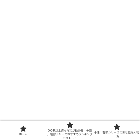
500冊以上読んだ私が勧める！十津
十津川警部シリーズの主な登場人物
ホーム
川警部シリーズおすすめランキング
一覧
ベスト10！