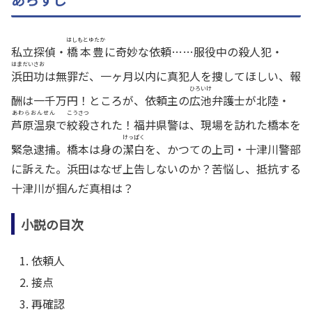
はしもとゆたか
私立探偵・
橋本豊
に奇妙な依頼……服役中の殺人犯・
はまだいさお
浜田功
は無罪だ、一ヶ月以内に真犯人を捜してほしい、報
ひろいけ
酬は一千万円！ところが、依頼主の
広池
弁護士が北陸・
あわらおんせん
こうさつ
芦原温泉
で
絞殺
された！福井県警は、現場を訪れた橋本を
けっぱく
緊急逮捕。橋本は身の
潔白
を、かつての上司・十津川警部
に訴えた。浜田はなぜ上告しないのか？苦悩し、抵抗する
十津川が掴んだ真相は？
小説の目次
依頼人
接点
再確認