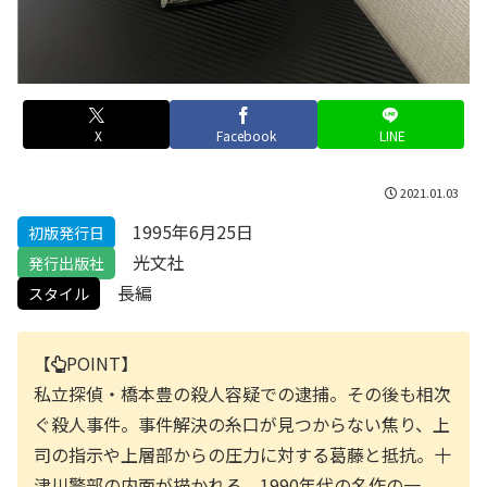
X
Facebook
LINE
2021.01.03
1995年6月25日
初版発行日
光文社
発行出版社
長編
スタイル
【
POINT】
私立探偵・橋本豊の殺人容疑での逮捕。その後も相次
ぐ殺人事件。事件解決の糸口が見つからない焦り、上
司の指示や上層部からの圧力に対する葛藤と抵抗。十
津川警部の内面が描かれる、1990年代の名作の一