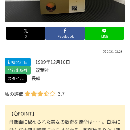
X
Facebook
LINE
2021.03.23
1999年12月10日
初版発行日
双葉社
発行出版社
長編
スタイル
3.7
私の評価
【
POINT】
肖像画に秘められた美女の数奇な運命は……。白浜に
飛んだ十津川警部に立ちはだかる、難解極まりない連