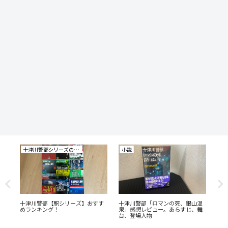
十津川警部シリーズの研究
小説
小
十津川警部【駅シリーズ】おすす
十津川警部「ロマンの死、銀山温
「
めランキング！
泉」感想レビュー。あらすじ、舞
ら
台、登場人物