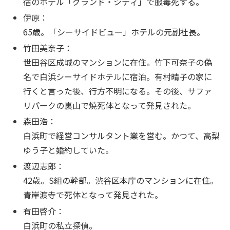
宿のホテル「グランド・シティ」で服毒死する。
伊原：
65歳。「シーサイドビュー」ホテルの元副社長。
竹田美奈子：
世田谷区成城のマンションに在住。竹下可奈子の偽
名で白浜シーサイドホテルに宿泊。有村晴子の家に
行くと言った後、行方不明になる。その後、サファ
リパークの裏山で焼死体となって発見された。
森田浩：
白浜町で経営コンサルタント業を営む。かつて、高梨
ゆう子と婚約していた。
渡辺志郎：
42歳。S組の幹部。渋谷区本庁のマンションに在住。
青岸渡寺で死体となって発見された。
有田啓介：
白浜町の私立探偵。