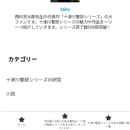
taku
西村京太郎先生の代表作「十津川警部シリーズ」の大
ファンです。十津川警部シリーズの魅力や作品を一つ
一つ紹介していきます。シリーズ読了数500冊突破！
カテゴリー
十津川警部シリーズの研究
小説
最近の投稿
500冊以上読んだ私が勧める！十津
十津川警部シリーズの主な登場人物
ホーム
川警部シリーズおすすめランキング
一覧
ベスト10！