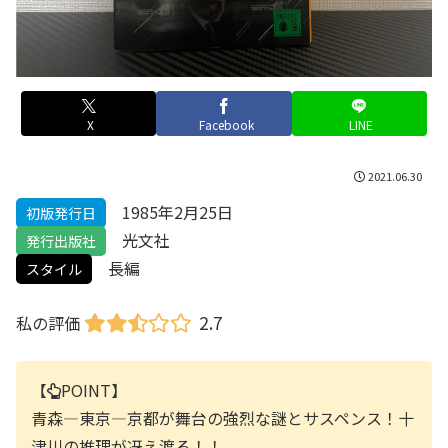
X
Facebook
LINE
2021.06.30
1985年2月25日
初版発行日
光文社
発行出版社
長編
スタイル
2.7
私の評価
【
POINT】
青森―東京―京都が舞台の強烈な謎とサスペンス！十
津川の推理が冴え渡る！！