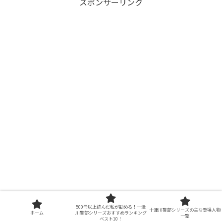
スポンサーリンク
プロフィール
500冊以上読んだ私が勧める！十津
十津川警部シリーズの主な登場人物
ホーム
川警部シリーズおすすめランキング
一覧
ベスト10！