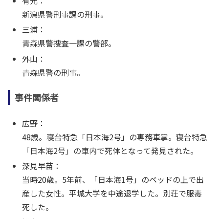
有元：
新潟県警刑事課の刑事。
三浦：
青森県警捜査一課の警部。
外山：
青森県警の刑事。
事件関係者
広野：
48歳。寝台特急「日本海2号」の専務車掌。寝台特急
「日本海2号」の車内で死体となって発見された。
深見早苗：
当時20歳。5年前、「日本海1号」のベッドの上で出
産した女性。平城大学を中途退学した。別荘で服毒
死した。