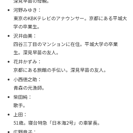
深見早苗の母親。
河野みゆき：
東京のKBKテレビのアナウンサー。京都にある平城大
学の卒業生。
沢井由美：
四谷三丁目のマンションに在住。平城大学の卒業
生。深見早苗の友人。
花井かずみ：
京都にある旅館の手伝い。深見早苗の友人。
小西徳之助：
青森の元漁師。
柴田純：
歌手。
上田：
51歳。寝台特急「日本海2号」の車掌長。
広野章子：