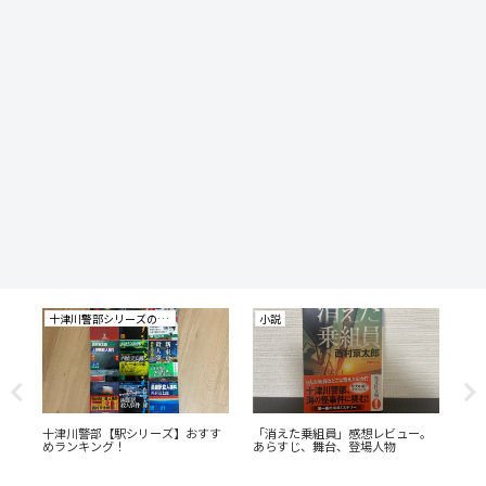
十津川警部シリーズの研究
小説
小
あ
十津川警部【駅シリーズ】おすす
「消えた乗組員」感想レビュー。
「
めランキング！
あらすじ、舞台、登場人物
ー