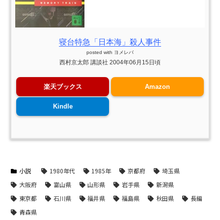
寝台特急「日本海」殺人事件
posted with
ヨメレバ
西村京太郎 講談社 2004年06月15日頃
楽天ブックス
Amazon
Kindle
小説
1980年代
1985年
京都府
埼玉県
大阪府
富山県
山形県
岩手県
新潟県
東京都
石川県
福井県
福島県
秋田県
長編
青森県