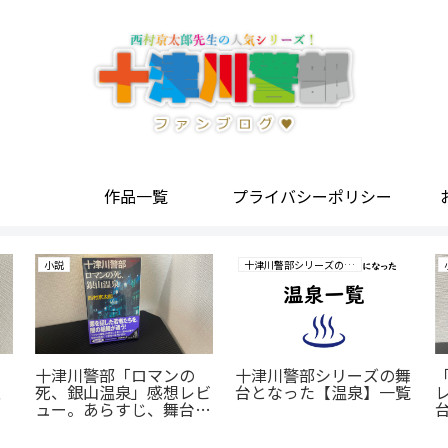
作品一覧
プライバシーポリシー
小説
十津川警部シリーズの研究
十津川警部「ロマンの
十津川警部シリーズの舞
、
死、銀山温泉」感想レビ
台となった【温泉】一覧
ュー。あらすじ、舞台、
登場人物