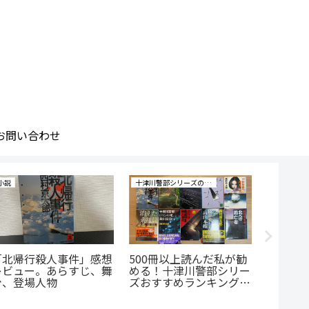
お問い合わせ
小説
十津川警部シリーズの研究
小説
「北帰行殺人事件」感想
500冊以上読んだ私が勧
「私が
レビュー。あらすじ、舞
める！十津川警部シリー
感想レ
台、登場人物
ズおすすめランキングベ
じ、舞
スト10！