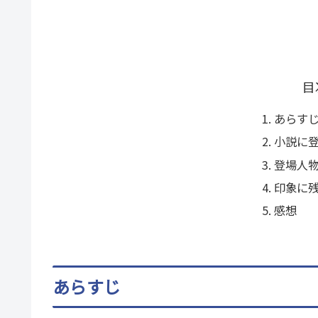
目
あらす
小説に
登場人
印象に
感想
あらすじ