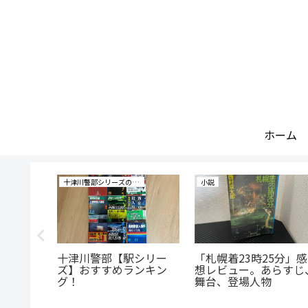
ホーム
ズの研究
十津川警部シリーズの研究
小説
りシリー
十津川警部【駅シリー
「札幌着23時25分」感
ンキン
ズ】おすすめランキン
想レビュー。あらすじ
グ！
舞台、登場人物