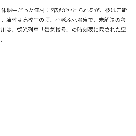
。休暇中だった津村に容疑がかけられるが、彼は五能
う。津村は高校生の頃、不老ふ死温泉で、未解決の殺
津川は、観光列車「蜃気楼号」の時刻表に隠された空
―。