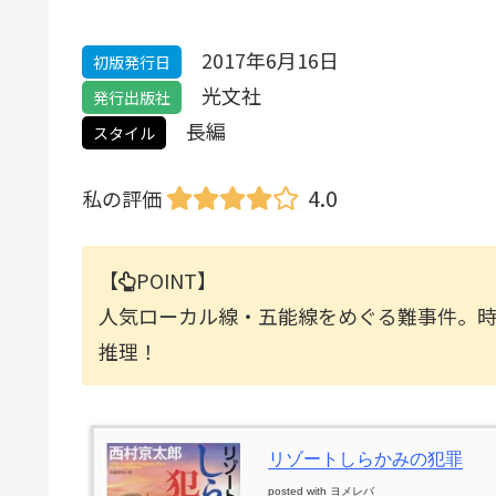
2017年6月16日
初版発行日
光文社
発行出版社
長編
スタイル
4.0
私の評価
【
POINT】
人気ローカル線・五能線をめぐる難事件。
推理！
リゾートしらかみの犯罪
posted with
ヨメレバ