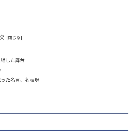
次
じ
登場した舞台
物
残った名言、名表現