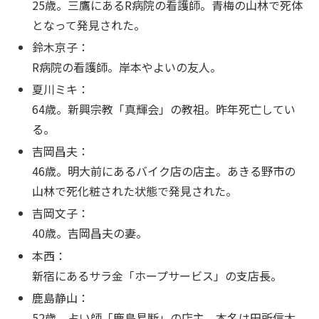
25歳。三鷹にあるR病院の看護師。青梅の山林で死体
となって発見された。
鈴木京子：
R病院の看護師。岸本やよいの友人。
夏川ミキ：
64歳。新興宗教「真輝会」の教祖。昨年死亡してい
る。
吉岡昌夫：
46歳。明大前にあるバイク店の店主。あきる野市の
山林で死化粧された状態で発見された。
吉岡文子：
40歳。吉岡昌夫の妻。
本西：
新宿にあるサラ金「ホープサービス」の支店長。
鹿島静山：
52歳。占い師「鹿島易断」の店主。本名は田所信太