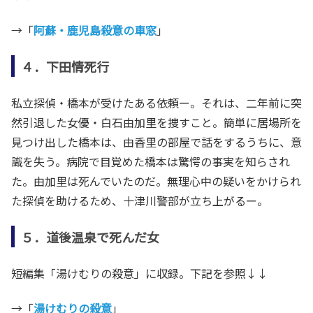
→「
阿蘇・鹿児島殺意の車窓
」
４．下田情死行
私立探偵・橋本が受けたある依頼ー。それは、二年前に突
然引退した女優・白石由加里を捜すこと。簡単に居場所を
見つけ出した橋本は、由香里の部屋で話をするうちに、意
識を失う。病院で目覚めた橋本は驚愕の事実を知らされ
た。由加里は死んでいたのだ。無理心中の疑いをかけられ
た探偵を助けるため、十津川警部が立ち上がるー。
５．道後温泉で死んだ女
短編集「湯けむりの殺意」に収録。下記を参照↓↓
→「
湯けむりの殺意
」