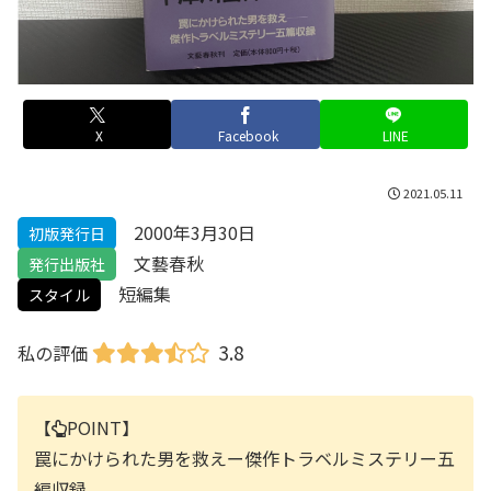
X
Facebook
LINE
2021.05.11
2000年3月30日
初版発行日
文藝春秋
発行出版社
短編集
スタイル
3.8
私の評価
【
POINT】
罠にかけられた男を救えー傑作トラベルミステリー五
編収録。