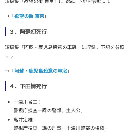
短編集「欲望の街 東京」に収録。下記を参照↓↓
→「
欲望の街 東京
」
３．阿蘇幻死行
短編集「阿蘇・鹿児島殺意の車窓」に収録。下記を参照
↓↓
→「
阿蘇・鹿児島殺意の車窓
」
４．下田情死行
十津川省三：
警視庁捜査一課の警部。主人公。
亀井定雄：
警視庁捜査一課の刑事。十津川警部の相棒。