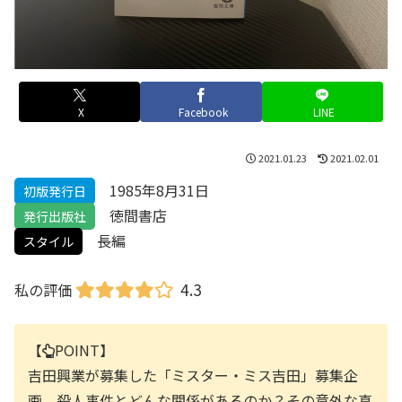
X
Facebook
LINE
2021.01.23
2021.02.01
1985年8月31日
初版発行日
徳間書店
発行出版社
長編
スタイル
4.3
私の評価
【
POINT】
吉田興業が募集した「ミスター・ミス吉田」募集企
画。殺人事件とどんな関係があるのか？その意外な真