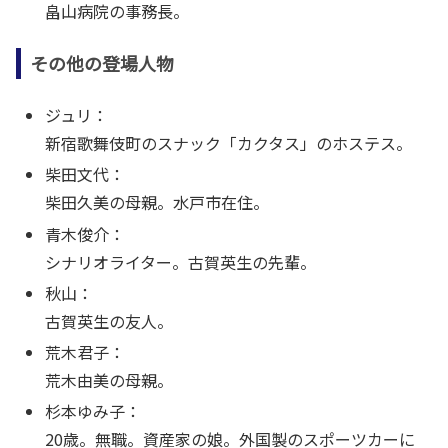
畠山病院の事務長。
その他の登場人物
ジュリ：
新宿歌舞伎町のスナック「カクタス」のホステス。
柴田文代：
柴田久美の母親。水戸市在住。
青木俊介：
シナリオライター。古賀英生の先輩。
秋山：
古賀英生の友人。
荒木君子：
荒木由美の母親。
杉本ゆみ子：
20歳。無職。資産家の娘。外国製のスポーツカーに