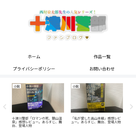
ホーム
作品一覧
プライバシーポリシー
お問い合わせ
小説
小説
小
あ
十津川警部「ロマンの死、銀山温
「私が愛した高山本線」感想レビ
「
泉」感想レビュー。あらすじ、舞
ュー。あらすじ、舞台、登場人物
ー
台、登場人物