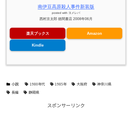
南伊豆高原殺人事件新装版
posted with
ヨメレバ
西村京太郎 徳間書店 2008年06月
楽天ブックス
Amazon
Kindle
小説
1980年代
1985年
大阪府
神奈川県
長編
静岡県
スポンサーリンク