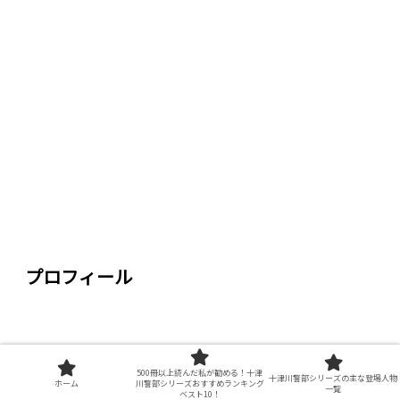
プロフィール
500冊以上読んだ私が勧める！十津
十津川警部シリーズの主な登場人物
ホーム
川警部シリーズおすすめランキング
一覧
ベスト10！