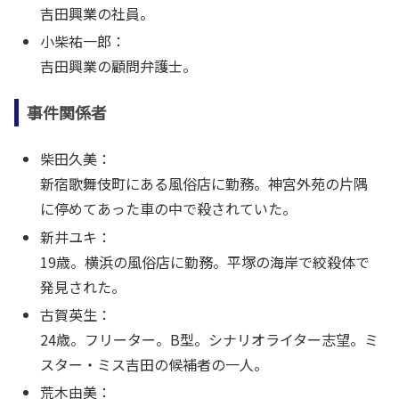
吉田興業の社員。
小柴祐一郎：
吉田興業の顧問弁護士。
事件関係者
柴田久美：
新宿歌舞伎町にある風俗店に勤務。神宮外苑の片隅
に停めてあった車の中で殺されていた。
新井ユキ：
19歳。横浜の風俗店に勤務。平塚の海岸で絞殺体で
発見された。
古賀英生：
24歳。フリーター。B型。シナリオライター志望。ミ
スター・ミス吉田の候補者の一人。
荒木由美：