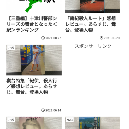
【三重編】十津川警部シ
「南紀殺人ルート」感想
リーズの舞台となった＜
レビュー。あらすじ、舞
駅＞ランキング
台、登場人物
2021.08.27
2021.06.20
スポンサーリンク
小説
寝台特急「紀伊」殺人行
／感想レビュー。あらす
じ、舞台、登場人物
2021.06.14
小説
小説