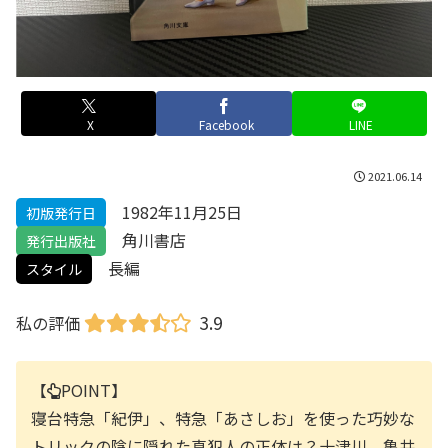
X
Facebook
LINE
2021.06.14
1982年11月25日
初版発行日
角川書店
発行出版社
長編
スタイル
3.9
私の評価
【
POINT】
寝台特急「紀伊」、特急「あさしお」を使った巧妙な
トリックの陰に隠れた真犯人の正体は？十津川、亀井