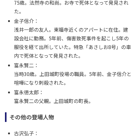
75歳。法然寺の和尚。お寺で死体となって発見され
た。
金子信介：
浅井一郎の友人。東福寺近くのアパートに在住。建
設会社に勤務。5年前、傷害致死事件を起こし5年の
服役を経て出所していた。特急「あさしお8号」の車
内で死体となって発見された。
富永賢二：
当時30歳。上田城町役場の職員。5年前、金子信介と
喧嘩になり刺殺された。
富永徳太郎：
富永賢二の父親。上田城町の町長。
その他の登場人物
古沢弘子：