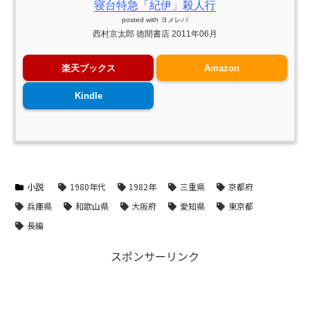
寝台特急「紀伊」殺人行
posted with
ヨメレバ
西村京太郎 徳間書店 2011年06月
楽天ブックス
Amazon
Kindle
小説
1980年代
1982年
三重県
京都府
兵庫県
和歌山県
大阪府
愛知県
東京都
長編
スポンサーリンク