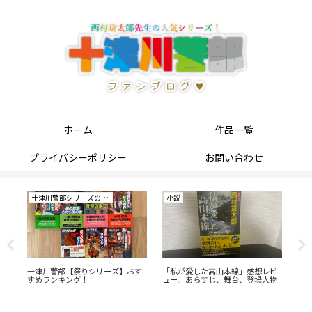
ホーム
作品一覧
プライバシーポリシー
お問い合わせ
十津川警部シリーズの研究
小説
小
。
十津川警部【祭りシリーズ】おす
「私が愛した高山本線」感想レビ
「
すめランキング！
ュー。あらすじ、舞台、登場人物
あ