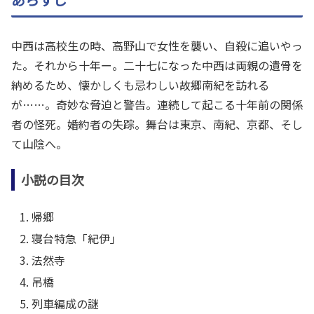
中西は高校生の時、高野山で女性を襲い、自殺に追いやっ
た。それから十年ー。二十七になった中西は両親の遺骨を
納めるため、懐かしくも忌わしい故郷南紀を訪れる
が……。奇妙な脅迫と警告。連続して起こる十年前の関係
者の怪死。婚約者の失踪。舞台は東京、南紀、京都、そし
て山陰へ。
小説の目次
帰郷
寝台特急「紀伊」
法然寺
吊橋
列車編成の謎