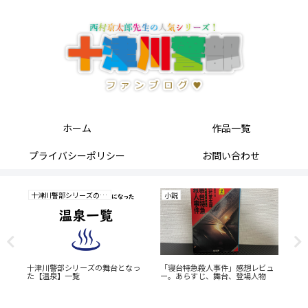
ホーム
作品一覧
プライバシーポリシー
お問い合わせ
十津川警部シリーズの研究
小説
小
。
十津川警部シリーズの舞台となっ
「寝台特急殺人事件」感想レビュ
「
た【温泉】一覧
ー。あらすじ、舞台、登場人物
ー