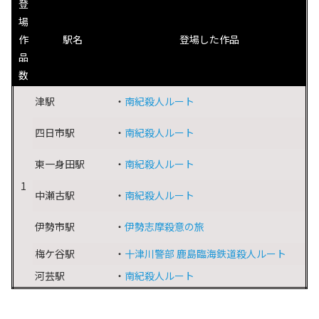
登
場
作
駅名
登場した作品
品
数
津駅
・
南紀殺人ルート
四日市駅
・
南紀殺人ルート
東一身田駅
・
南紀殺人ルート
1
中瀬古駅
・
南紀殺人ルート
伊勢市駅
・
伊勢志摩殺意の旅
梅ケ谷駅
・
十津川警部 鹿島臨海鉄道殺人ルート
河芸駅
・
南紀殺人ルート