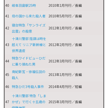
40
岐阜羽島駅25時
2010年1月刊行／長編
41
母の国から来た殺人者
2010年5月刊行／長編
寝台特急「サンライズ
42
2012年1月刊行／長編
出雲」の殺意
十津川警部 陰謀は時を
43
超えて リニア新幹線と
2012年2月刊行／長編
世界遺産
特急ワイドビューひだ
44
2012年3月刊行／長編
に乗り損ねた男
南紀新宮・徐福伝説の
45
2013年1月刊行／長編
殺人
46
特急ひだ3号殺人事件
2014年4月刊行／短編
十津川警部 特急「しま
47
かぜ」で行く十五歳の
2015年3月刊行／長編
伊勢神宮