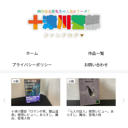
ホーム
作品一覧
プライバシーポリシー
お問い合わせ
小説
小説
小
す
十津川警部「ロマンの死、銀山温
「七人の証人」感想レビュー。あ
「
泉」感想レビュー。あらすじ、舞
らすじ、舞台、登場人物
ュ
台、登場人物