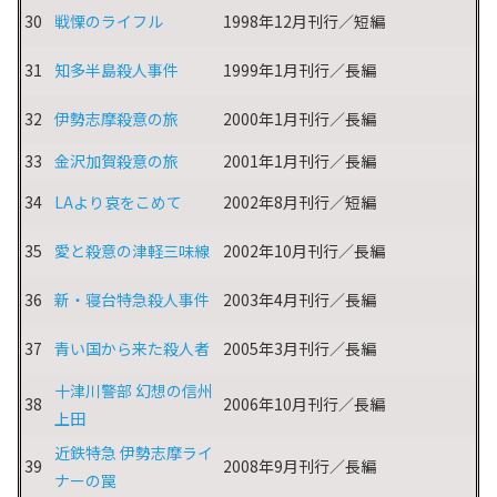
30
戦慄のライフル
1998年12月刊行／短編
31
知多半島殺人事件
1999年1月刊行／長編
32
伊勢志摩殺意の旅
2000年1月刊行／長編
33
金沢加賀殺意の旅
2001年1月刊行／長編
34
LAより哀をこめて
2002年8月刊行／短編
35
愛と殺意の津軽三味線
2002年10月刊行／長編
36
新・寝台特急殺人事件
2003年4月刊行／長編
37
青い国から来た殺人者
2005年3月刊行／長編
十津川警部 幻想の信州
38
2006年10月刊行／長編
上田
近鉄特急 伊勢志摩ライ
39
2008年9月刊行／長編
ナーの罠