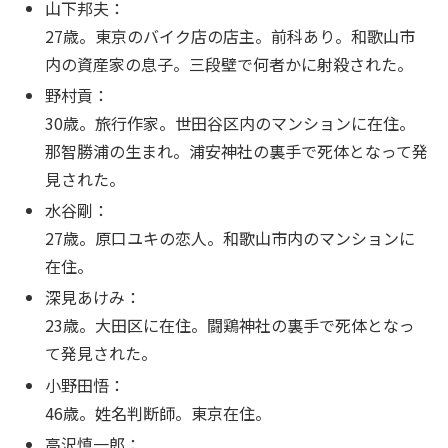
山下邦夫：
27歳。東京のバイク店の店主。前科あり。和歌山市
内の資産家の息子。三段壁で何者かに射殺された。
野村貢：
30歳。旅行作家。世田谷区内のマンションに在住。
那智勝浦の生まれ。浦安神社の裏手で死体となって発
見された。
水谷剛：
27歳。原口ユキの恋人。和歌山市内のマンションに
在住。
深見あけみ：
23歳。大田区に在住。闘鶏神社の裏手で死体となっ
て発見された。
小野田悟：
46歳。姓名判断師。東京在住。
高沢慎一郎：