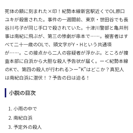
死体の額に刻まれた×印！紀勢本線新宮駅近くでOL原口
ユキが殺害された。事件の一週間前、東京・世田谷でも長
谷川弓子が同じ手口で殺されていた。十津川警部と亀井刑
事は南紀に飛ぶが、第三の惨劇が串本で……。被害者はす
べて二十一歳のOLで、頭文字がY・Hという共通項
が……。この接点から二人の容疑者が浮かぶ。ところが捜
査本部に白浜から大胆な殺人予告状が届く。ー＜紀勢本線
のKで、第四の殺人が行われる＞ー”K”はどこか？真犯人
は南紀白浜に潜伏！？予告の日は迫る！
小説の目次
小雨の中で
南紀白浜
予定外の殺人