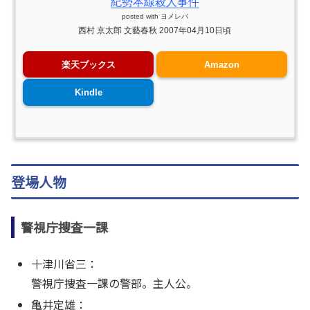
紀勢本線殺人事件
posted with
ヨメレバ
西村 京太郎 文藝春秋 2007年04月10日頃
楽天ブックス
Amazon
Kindle
登場人物
警視庁捜査一課
十津川省三：
警視庁捜査一課の警部。主人公。
亀井定雄：