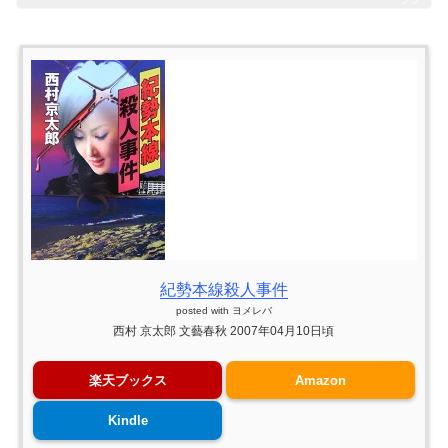
紀勢本線殺人事件
posted with
ヨメレバ
西村 京太郎 文藝春秋 2007年04月10日頃
楽天ブックス
Amazon
Kindle