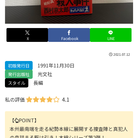
X
Facebook
LINE
2021.07.12
1991年11月30日
初版発行日
光文社
発行出版社
長編
スタイル
4.1
私の評価
【
POINT】
本州最南端を走る紀勢本線に展開する捜査陣と真犯人
の息詰まる駆け引き！本線シリーズ第2弾！