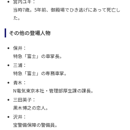
宮内ユキ：
当時7歳。5年前、御殿場でひき逃げにあって死亡し
た。
その他の登場人物
保井：
特急「富士」の車掌長。
三浦：
特急「富士」の専務車掌。
青木：
N電気東京本社・管理部厚生課の課長。
三田英子：
黒木博之の恋人。
沢井：
宝警備保障の警備員。