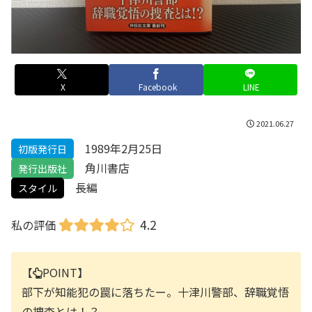
X
Facebook
LINE
2021.06.27
1989年2月25日
初版発行日
角川書店
発行出版社
長編
スタイル
4.2
私の評価
【
POINT】
部下が知能犯の罠に落ちたー。十津川警部、辞職覚悟
の捜査とは！？