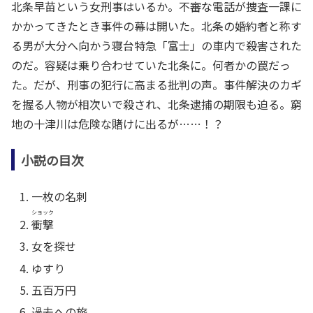
北条早苗という女刑事はいるか。不審な電話が捜査一課に
かかってきたとき事件の幕は開いた。北条の婚約者と称す
る男が大分へ向かう寝台特急「富士」の車内で殺害された
のだ。容疑は乗り合わせていた北条に。何者かの罠だっ
た。だが、刑事の犯行に高まる批判の声。事件解決のカギ
を握る人物が相次いで殺され、北条逮捕の期限も迫る。窮
地の十津川は危険な賭けに出るが……！？
小説の目次
一枚の名刺
ショック
衝撃
女を探せ
ゆすり
五百万円
過去への旅