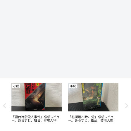
小説
小説
十
人
「寝台特急殺人事件」感想レビュ
「札幌着23時25分」感想レビュ
50
ー。あらすじ、舞台、登場人物
ー。あらすじ、舞台、登場人物
川
グベ