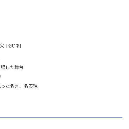
次
じ
登場した舞台
物
残った名言、名表現