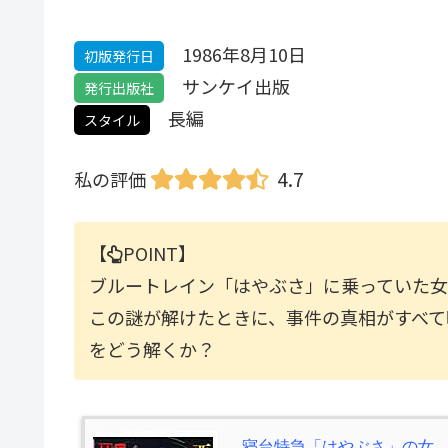
1986年8月10日
初版発行日
サンケイ出版
発行出版社
長編
スタイル
4.7
私の評価
【
POINT】
ブルートレイン「はやぶさ」に乗っていた
この謎が解けたときに、事件の真相がすべて
をどう解くか？
寝台特急「はやぶさ」の女