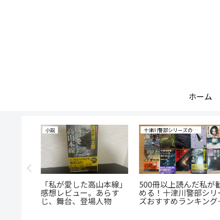
ホーム
小説
十津川警部シリーズの研究
感想レビ
「私が愛した高山本線」
500冊以上読んだ私が
、舞台、
感想レビュー。あらす
める！十津川警部シリ
じ、舞台、登場人物
ズおすすめランキング
スト10！