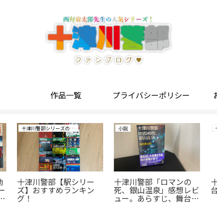
作品一覧
プライバシーポリシー
十津川警部シリーズの研究
小説
勧
十津川警部【駅シリー
十津川警部「ロマンの
ー
ズ】おすすめランキン
死、銀山温泉」感想レビ
ベ
グ！
ュー。あらすじ、舞台、
登場人物