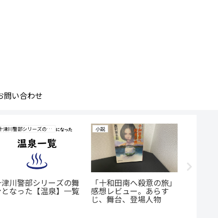
お問い合わせ
十津川警部シリーズの研究
小説
小説
十津川警部シリーズの舞
「十和田南へ殺意の旅」
「消え
台となった【温泉】一覧
感想レビュー。あらす
ビュー
じ、舞台、登場人物
台、登