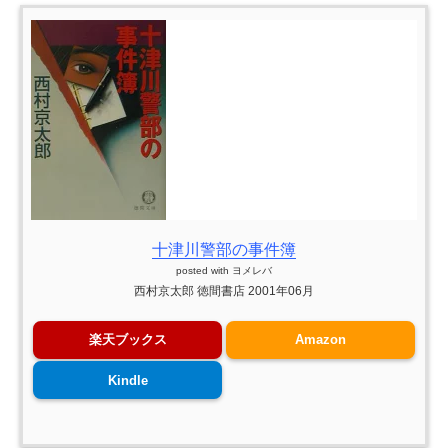
十津川警部の事件簿
posted with
ヨメレバ
西村京太郎 徳間書店 2001年06月
楽天ブックス
Amazon
Kindle