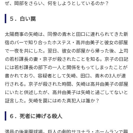
ぜ、岡部をさらい、何をしようとしているのか？
５．白い罠
太陽商事の矢崎は、同僚の青木と田口に連れられてきた新
宿のバーで知り合ったホステス・高井由美子と彼女の部屋
で一夜を共にした。翌日、彼女の部屋から帰った後、上司
の若杉課長の妻・京子が殺されたことを知る。京子の日記
には若杉課長の部下の一人と関係をもってしまったことが
書かれており、容疑者として矢崎、田口、青木の3人が連
行される。京子が殺された時間、矢崎は高井由美子の部屋
にいたと供述したが、高井由美子は矢崎と過ごしてないと
証言した。矢崎を罠にはめた真犯人は誰か？
６．死者に捧げる殺人
満員の後楽園球場。巨人の劇的サヨナラ・ホームランで興