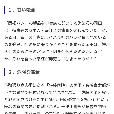
１．甘い殺意
「関根パン」の製品を小売店に配達する営業員の岡田
は、得意先の女主人・幸江との情事を楽しんでいた。が、
ある日、幸江の店先にライバル社のパンが積まれている
のを発見。他の男に乗りかえたことを覚った岡田は、嫌が
らせのためにそのパンに下剤を仕込んだのだが、なぜ
か、それを食べた幸江が毒死してしまったのだ！？
２．危険な賞金
不動通り商店街にある「佐藤医院」の医師・佐藤幸太郎が
小さな路地で死体となって発見された。「佐藤医師を殺し
た犯人を見つけるために500万円の懸賞金を払う」という
匿名の新聞広告が掲載される。十津川警部が捜査を開始し
た矢先、「佐藤医院」の看護師・服部文子も殺害されてし