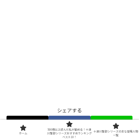
シェアする
X
Facebook
LINE
500冊以上読んだ私が勧める！十津
十津川警部シリーズの主な登場人物
ホーム
川警部シリーズおすすめランキング
一覧
ベスト10！