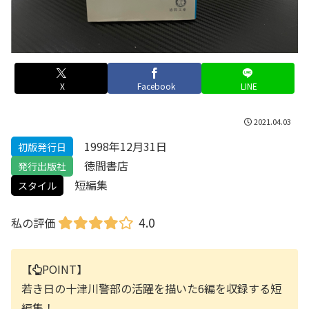
X
Facebook
LINE
2021.04.03
1998年12月31日
初版発行日
徳間書店
発行出版社
短編集
スタイル
4.0
私の評価
【
POINT】
若き日の十津川警部の活躍を描いた6編を収録する短
編集！