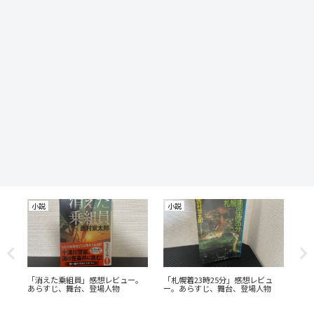
小説
小説
小
「消えた乗組員」感想レビュー。
「札幌着23時25分」感想レビュ
「
あらすじ、舞台、登場人物
ー。あらすじ、舞台、登場人物
ら