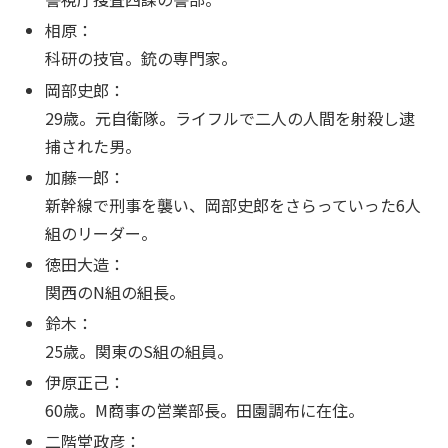
相原：
科研の技官。銃の専門家。
岡部史郎：
29歳。元自衛隊。ライフルで二人の人間を射殺し逮
捕された男。
加藤一郎：
新幹線で刑事を襲い、岡部史郎をさらっていった6人
組のリーダー。
徳田大造：
関西のN組の組長。
鈴木：
25歳。関東のS組の組員。
伊原正己：
60歳。M商事の営業部長。田園調布に在住。
二階堂政彦：