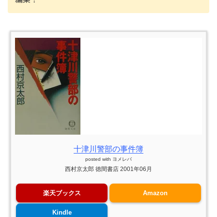
十津川警部の事件簿
posted with
ヨメレバ
西村京太郎 徳間書店 2001年06月
楽天ブックス
Amazon
Kindle