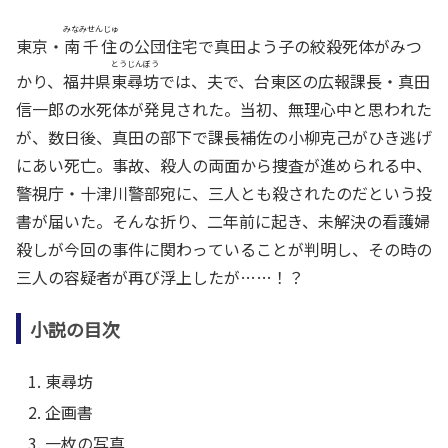
みなみせんじゅ
東京・
南千住
の公団住宅で真田よう子の絞殺死体がみつ
とうじんぼう
かり、福井県
東尋坊
では、夫で、台東区の広報課長・真田
信一郎の水死体が発見された。当初、無理心中と思われた
が、数日後、真田の部下で課長補佐の小柳克己がひき逃げ
にあい死亡。事故、殺人の両面から捜査が進められる中、
警視庁・十津川警部宛に、三人とも殺されたのだという投
書が届いた。そんな折り、二年前に起き、未解決の看護婦
殺しが今回の事件に関わっていることが判明し、その時の
三人の容疑者が再び浮上したが……！？
小説の目次
東尋坊
企画書
一枚の写真