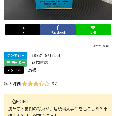
X
Facebook
LINE
2021.04.03
1998年8月31日
初版発行日
徳間書店
発行出版社
長編
スタイル
3.8
私の評価
【
POINT】
浅草寺・雷門の写真が、連続殺人事件を起こした？十
津川＆亀井、必死の追跡！