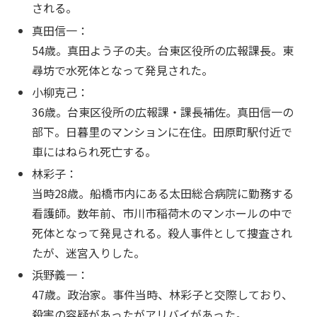
される。
真田信一：
54歳。真田よう子の夫。台東区役所の広報課長。東
尋坊で水死体となって発見された。
小柳克己：
36歳。台東区役所の広報課・課長補佐。真田信一の
部下。日暮里のマンションに在住。田原町駅付近で
車にはねられ死亡する。
林彩子：
当時28歳。船橋市内にある太田総合病院に勤務する
看護師。数年前、市川市稲荷木のマンホールの中で
死体となって発見される。殺人事件として捜査され
たが、迷宮入りした。
浜野義一：
47歳。政治家。事件当時、林彩子と交際しており、
殺害の容疑があったがアリバイがあった。