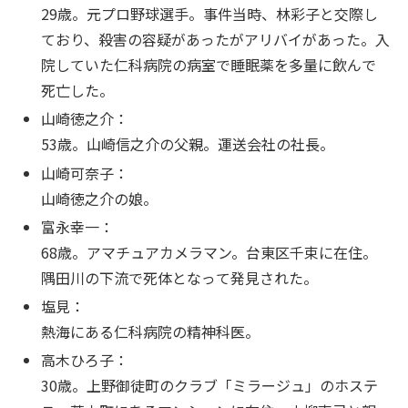
29歳。元プロ野球選手。事件当時、林彩子と交際し
ており、殺害の容疑があったがアリバイがあった。入
院していた仁科病院の病室で睡眠薬を多量に飲んで
死亡した。
山崎徳之介：
53歳。山崎信之介の父親。運送会社の社長。
山崎可奈子：
山崎徳之介の娘。
富永幸一：
68歳。アマチュアカメラマン。台東区千束に在住。
隅田川の下流で死体となって発見された。
塩見：
熱海にある仁科病院の精神科医。
高木ひろ子：
30歳。上野御徒町のクラブ「ミラージュ」のホステ