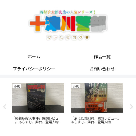
ホーム
作品一覧
プライバシーポリシー
お問い合わせ
小説
小説
す
「終着駅殺人事件」感想レビュ
「消えた乗組員」感想レビュー。
50
ー。あらすじ、舞台、登場人物
あらすじ、舞台、登場人物
川
グベ