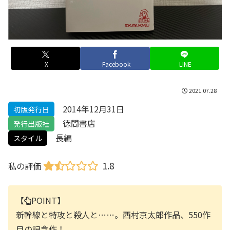
X
Facebook
LINE
2021.07.28
2014年12月31日
初版発行日
徳間書店
発行出版社
長編
スタイル
1.8
私の評価
【
POINT】
新幹線と特攻と殺人と……。西村京太郎作品、550作
目の記念作！