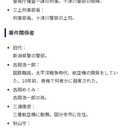
警視庁捜査一課の刑事。十津川警部の相棒。
三上刑事部長：
刑事部長。十津川警部の上司。
事件関係者
田代：
新潟県警の警部。
吉岡浩一郎：
国鉄職員。太平洋戦争時代、航空機の開発をしてい
た。10年前、青梅で何者かに殺害された。
吉岡めぐみ：
吉岡浩一郎の孫。
三浦康彦：
三菱航空機に勤務。国分寺市に在住。
秋山守：