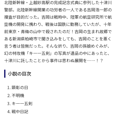
北陸新幹線・上越妙高駅の完成記念式典に参列した十津川
警部。北陸新幹線開業の功労者の一人である吉岡浩一郎の
捜査が目的だった。吉岡は戦時中、陸軍の航空研究所で航
空機の開発に携わり、戦後は国鉄に勤務していたが、十年
前東京・青梅の山中で殺されたのだ！吉岡の生まれ故郷で
ある新潟県柏崎市で聞き込みをしても、吉岡のことを悪く
言う者は皆無だった。そんな折り、吉岡の孫娘めぐみが、
幻の特攻機「キ一一五剣」の写真が遺品の中にあったと、
十津川に託したことから事件は思わぬ展開を……！？
小説の目次
顕彰の日
不明機
キ一一五剣
戦中日記