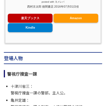
posted with
ヨメレバ
西村京太郎 徳間書店 2016年07月01日頃
楽天ブックス
Amazon
Kindle
登場人物
警視庁捜査一課
十津川省三：
警視庁捜査一課の警部。主人公。
亀井定雄：