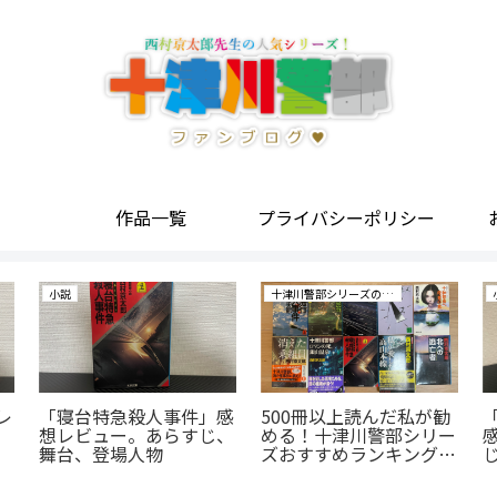
作品一覧
プライバシーポリシー
小説
十津川警部シリーズの研究
レ
「寝台特急殺人事件」感
500冊以上読んだ私が勧
想レビュー。あらすじ、
める！十津川警部シリー
舞台、登場人物
ズおすすめランキングベ
スト10！