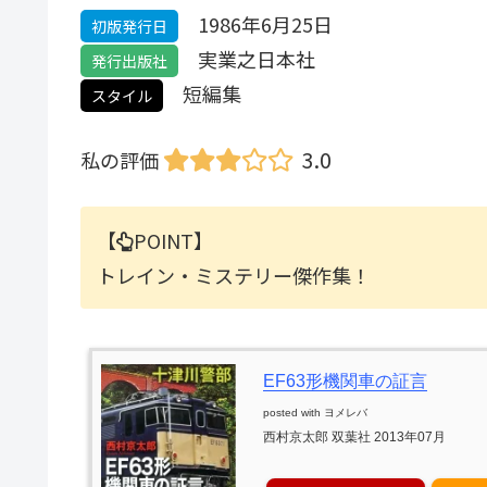
1986年6月25日
初版発行日
実業之日本社
発行出版社
短編集
スタイル
3.0
私の評価
【
POINT】
トレイン・ミステリー傑作集！
EF63形機関車の証言
posted with
ヨメレバ
西村京太郎 双葉社 2013年07月