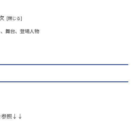
次
じ、舞台、登場人物
を参照↓↓