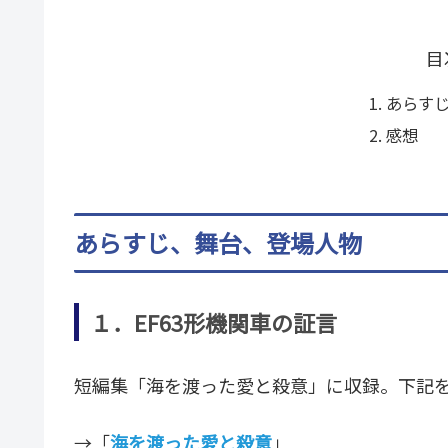
目
あらす
感想
あらすじ、舞台、登場人物
１．EF63形機関車の証言
短編集「海を渡った愛と殺意」に収録。下記
→「
海を渡った愛と殺意
」