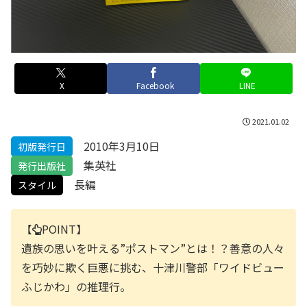
X
Facebook
LINE
2021.01.02
2010年3月10日
初版発行日
集英社
発行出版社
長編
スタイル
【
POINT】
遺族の思いを叶える”ポストマン”とは！？善意の人々
を巧妙に欺く巨悪に挑む、十津川警部「ワイドビュー
ふじかわ」の推理行。