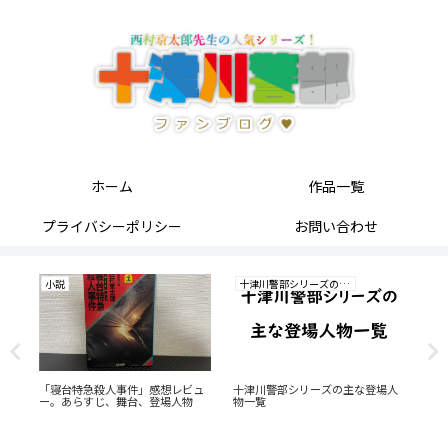
ホーム
作品一覧
プライバシーポリシー
お問い合わせ
小説
十津川警部シリーズの研究
小
。
「寝台特急殺人事件」感想レビュ
十津川警部シリーズの主な登場人
「
ー。あらすじ、舞台、登場人物
物一覧
ュ