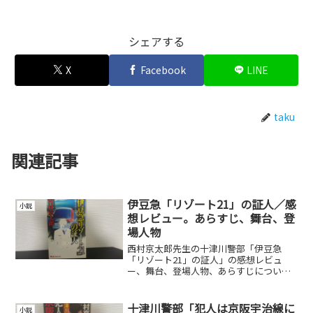
シェアする
X
Facebook
LINE
taku
関連記事
伊豆急「リゾート21」の証人／感
小説
想レビュー。あらすじ、舞台、登
場人物
西村京太郎先生の十津川警部「伊豆急
「リゾート21」の証人」の感想レビュ
ー、舞台、登場人物、あらすじについて
紹介しています。
十津川警部「犯人は京阪宇治線に
小説