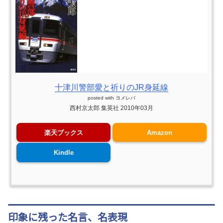
十津川警部愛と祈りのJR身延線
posted with
ヨメレバ
西村京太郎 集英社 2010年03月
楽天ブックス
Amazon
Kindle
印象に残った名言、名表現