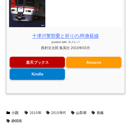
十津川警部愛と祈りのJR身延線
posted with
ヨメレバ
西村京太郎 集英社 2010年03月
楽天ブックス
Amazon
Kindle
小説
2010年
2010年代
山梨県
長編
静岡県