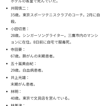
ホテルの客室で死んでいた。
井岡慎二：
35歳。東京スポーツテニスクラブのコーチ。2月に自
殺。
小田切恵：
28歳。シンガーソングライター。三鷹市内のマンシ
ョンに在住。8日前に自宅で服毒死。
寺田要：
67歳。肺がんの末期患者。
五十嵐美由紀：
29歳。白血病患者。
井上光雄：
末期がん患者。
林明：
40歳。東京で文具店を営んでいる。
林美津：