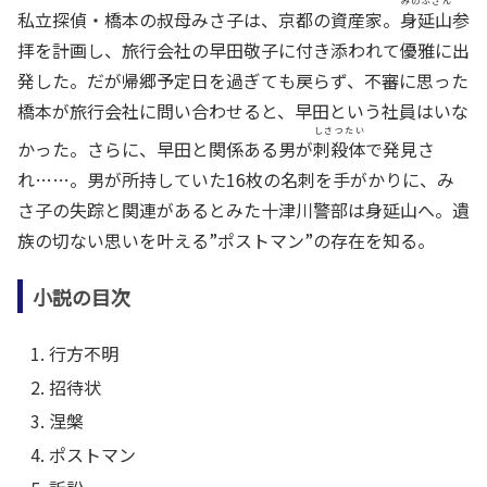
みのぶさん
私立探偵・橋本の叔母みさ子は、京都の資産家。
身延山
参
拝を計画し、旅行会社の早田敬子に付き添われて優雅に出
発した。だが帰郷予定日を過ぎても戻らず、不審に思った
橋本が旅行会社に問い合わせると、早田という社員はいな
しさつたい
かった。さらに、早田と関係ある男が
刺殺体
で発見さ
れ……。男が所持していた16枚の名刺を手がかりに、み
さ子の失踪と関連があるとみた十津川警部は身延山へ。遺
族の切ない思いを叶える”ポストマン”の存在を知る。
小説の目次
行方不明
招待状
涅槃
ポストマン