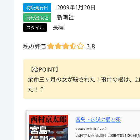
2009年1月20日
初版発行日
新潮社
発行出版社
長編
スタイル
3.8
私の評価
【
POINT】
余命三ヶ月の女が殺された！事件の根は、2
た！？
宮島・伝説の愛と死
posted with
ヨメレバ
西村京太郎 新潮社 2009年01月20日頃