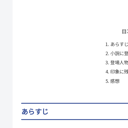
目
あらす
小説に
登場人
印象に
感想
あらすじ