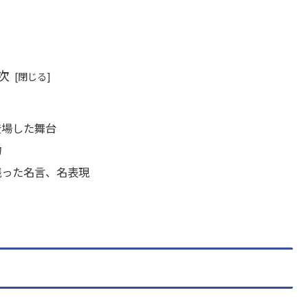
次
じ
登場した舞台
物
残った名言、名表現