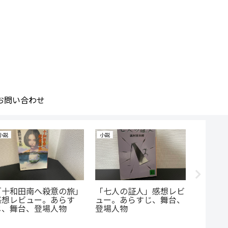
お問い合わせ
小説
小説
小説
「十和田南へ殺意の旅」
「七人の証人」感想レビ
十津川
感想レビュー。あらす
ュー。あらすじ、舞台、
死、銀
じ、舞台、登場人物
登場人物
ュー。
登場人