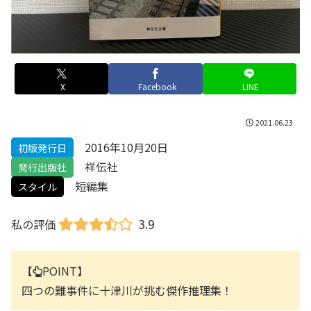
X
Facebook
LINE
2021.06.23
2016年10月20日
初版発行日
祥伝社
発行出版社
短編集
スタイル
3.9
私の評価
【
POINT】
四つの難事件に十津川が挑む傑作推理集！