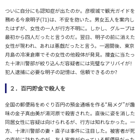
ついに自分にも認知症が出たのか。彦根城で観光ガイドを
務める今泉明子(71)は、不安を抱いた。男女五人を案内し
たはずが、女性の一人が行方不明に。しかし、グループは
最初から四人だったと言うのだ。翌日、明子の前に消えた
女性が現われ、あれは悪戯だったと言う。一週間後、東京
月島の冷凍倉庫でその女性の他殺体が発見。捜査に当たっ
た十津川警部が絞り込んだ容疑者には完璧なアリバイが!
犯人逮捕に必要な明子の記憶は、信頼できるのか?
２．百円貯金で殺人を
全国の郵便局をめぐり百円の預金通帳を作る“局メグ”が趣
味の金子真由美が湯河原で殺害された。直後に姿を消した
同居女性に容疑は向けられるが、行方は知れなかった。一
方、十津川警部の妻・直子は事件に注目した。被害者が死
の直前に訪れたのが、友人家族がやっている郵便局だった