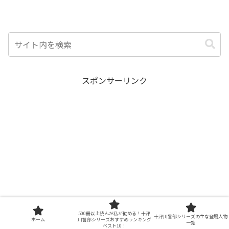
スポンサーリンク
500冊以上読んだ私が勧める！十津
十津川警部シリーズの主な登場人物
ホーム
川警部シリーズおすすめランキング
一覧
ベスト10！