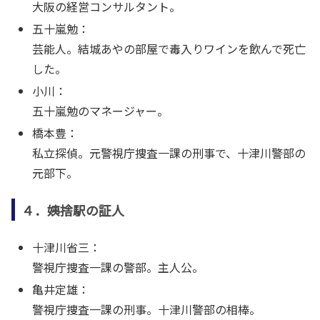
大阪の経営コンサルタント。
五十嵐勉：
芸能人。結城あやの部屋で毒入りワインを飲んで死亡
した。
小川：
五十嵐勉のマネージャー。
橋本豊：
私立探偵。元警視庁捜査一課の刑事で、十津川警部の
元部下。
４．姨捨駅の証人
十津川省三：
警視庁捜査一課の警部。主人公。
亀井定雄：
警視庁捜査一課の刑事。十津川警部の相棒。