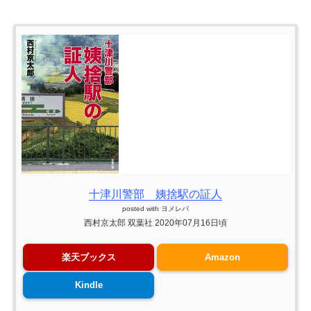
十津川警部 姨捨駅の証人
posted with
ヨメレバ
西村京太郎 双葉社 2020年07月16日頃
楽天ブックス
Amazon
Kindle