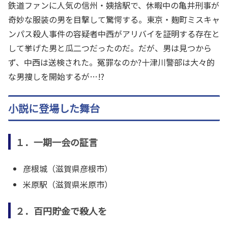
鉄道ファンに人気の信州・姨捨駅で、休暇中の亀井刑事が
奇妙な服装の男を目撃して驚愕する。東京・麹町ミスキャ
ンパス殺人事件の容疑者中西がアリバイを証明する存在と
して挙げた男と瓜二つだったのだ。だが、男は見つから
ず、中西は送検された。冤罪なのか?十津川警部は大々的
な男捜しを開始するが…!?
小説に登場した舞台
１．一期一会の証言
彦根城（滋賀県彦根市）
米原駅（滋賀県米原市）
２．百円貯金で殺人を