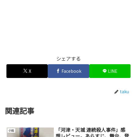
シェアする
X
Facebook
LINE
taku
関連記事
「河津・天城 連続殺人事件」感
小説
想レビュー。あらすじ、舞台、登