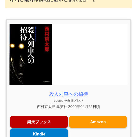
殺人列車への招待
posted with
ヨメレバ
西村京太郎 集英社 2009年04月25日頃
楽天ブックス
Amazon
Kindle