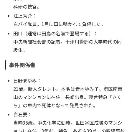
科研の技官。
江上秀介：
白バイ隊員。1月に車に轢かれて負傷した。
田口（通常は田島の名前で登場する）：
中央新聞社会部の記者。十津川警部の大学時代の同
級生。
事件関係者
日野まゆみ：
21歳。新人タレント。本名は青木ゆみ子。港区南青
山のマンションに在住。長崎出身。寝台特急「さく
ら」の車内で死体となって発見された。
白石要：
当時35歳。中央化学に勤務。世田谷区成城のマンシ
ョンに在住。3年前、特急「あずさ39号」の脱線事故