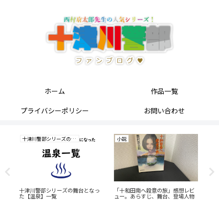
ホーム
作品一覧
プライバシーポリシー
お問い合わせ
十津川警部シリーズの研究
小説
小
。
十津川警部シリーズの舞台となっ
「十和田南へ殺意の旅」感想レビ
十
た【温泉】一覧
ュー。あらすじ、舞台、登場人物
泉
台