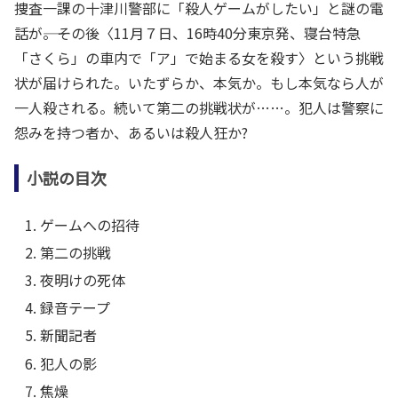
捜査一課の十津川警部に「殺人ゲームがしたい」と謎の電
話が――。その後〈11月７日、16時40分東京発、寝台特急
「さくら」の車内で「ア」で始まる女を殺す〉という挑戦
状が届けられた。いたずらか、本気か。もし本気なら人が
一人殺される。続いて第二の挑戦状が……。犯人は警察に
怨みを持つ者か、あるいは殺人狂か?
小説の目次
ゲームへの招待
第二の挑戦
夜明けの死体
録音テープ
新聞記者
犯人の影
焦燥