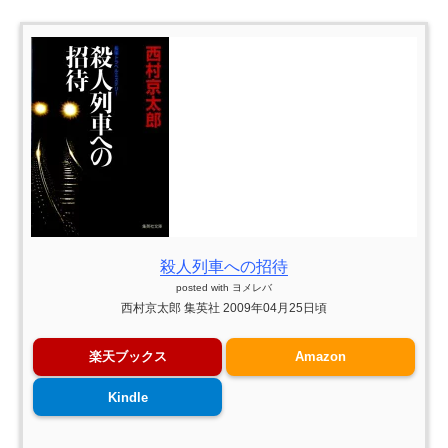
殺人列車への招待
posted with
ヨメレバ
西村京太郎 集英社 2009年04月25日頃
楽天ブックス
Amazon
Kindle