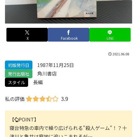
X
Facebook
LINE
2021.06.08
1987年11月25日
初版発行日
角川書店
発行出版社
長編
スタイル
3.9
私の評価
【
POINT】
寝台特急の車内で繰り広げられる”殺人ゲーム”！？十
津川と亀井は窮地に追いこまれるが…。