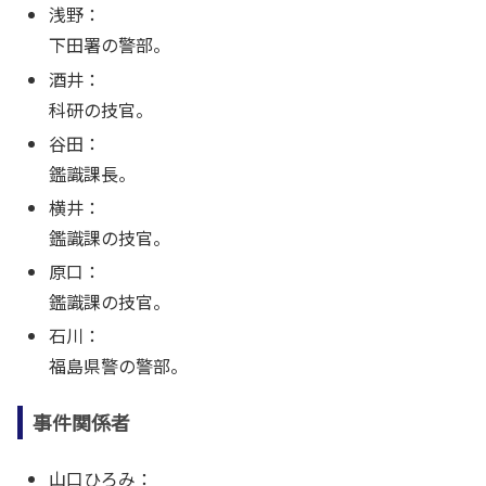
浅野：
下田署の警部。
酒井：
科研の技官。
谷田：
鑑識課長。
横井：
鑑識課の技官。
原口：
鑑識課の技官。
石川：
福島県警の警部。
事件関係者
山口ひろみ：