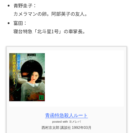
青野圭子：
カメラマンの卵。阿部英子の友人。
富田：
寝台特急「北斗星1号」の車掌長。
青函特急殺人ルート
posted with
ヨメレバ
西村京太郎 講談社 1992年03月