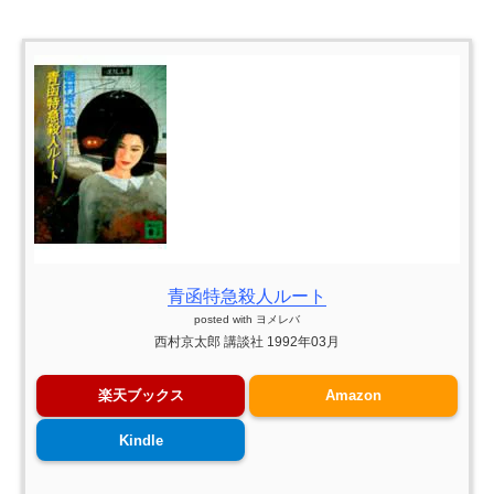
青函特急殺人ルート
posted with
ヨメレバ
西村京太郎 講談社 1992年03月
楽天ブックス
Amazon
Kindle