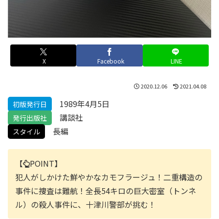
X
Facebook
LINE
2020.12.06
2021.04.08
1989年4月5日
初版発行日
講談社
発行出版社
長編
スタイル
【
POINT】
犯人がしかけた鮮やかなカモフラージュ！二重構造の
事件に捜査は難航！全長54キロの巨大密室（トンネ
ル）の殺人事件に、十津川警部が挑む！