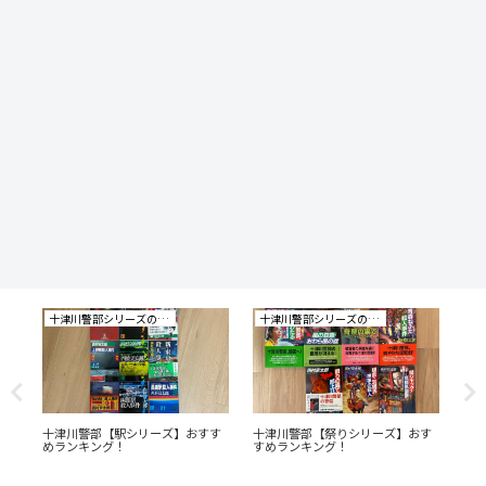
十津川警部シリーズの研究
十津川警部シリーズの研究
小
ビ
十津川警部【駅シリーズ】おすす
十津川警部【祭りシリーズ】おす
「
物
めランキング！
すめランキング！
ュ