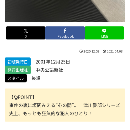
X
Facebook
LINE
2020.12.03
2021.04.08
2001年12月25日
初版発行日
中央公論新社
発行出版社
長編
スタイル
【
POINT】
事件の裏に垣間みえる”心の闇”。十津川警部シリーズ
史上、もっとも狂気的な犯人のひとり！