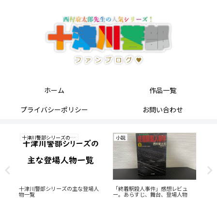
ホーム
作品一覧
プライバシーポリシー
お問い合わせ
十津川警部シリーズの研究
小説
小
。
十津川警部シリーズの主な登場人
「終着駅殺人事件」感想レビュ
「
物一覧
ー。あらすじ、舞台、登場人物
ー