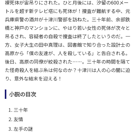
裸死体が宙吊りにされた。ひと月後には、汐留の600メー
トルを超す新テレビ塔にも死体が！捜査が難航する中、元
兵庫県警の酒井が十津川警部を訪ねた。三十年前、余部鉄
橋と神戸のマンションに、やはり若い女性の死体が次々と
吊るされ、容疑者の自殺で捜査は終了したというのだ。一
方、女子大生の田中真理は、図書館で知り合った設計士の
高原から「僕の友達が、人を殺している」と告白される。
後日、高原の同僚が絞殺された……。三十年の時間を隔て
た怪奇殺人を結ぶ糸は何なのか？十津川は人の心の闇に迫
り、意外な結末を迎える！
小説の目次
三十年
友情
左手の謎