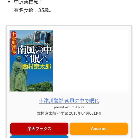
中沢美由紀：
有名女優。35歳。
十津川警部 南風の中で眠れ
posted with
ヨメレバ
西村 京太郎 小学館 2018年04月06日頃
楽天ブックス
Amazon