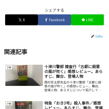
シェアする
X
Facebook
LINE
taku
関連記事
十津川警部 捜査行「古都に殺意
小説
の風が吹く」感想レビュー。あら
すじ、舞台、登場人物
西村京太郎先生の十津川警部「古都に殺
意の風が吹く」の感想レビュー、舞台、
登場人物、あらすじについて紹介してい
ます。
特急「おき3号」殺人事件／感想
小説
レビュー。あらすじ、舞台、登場