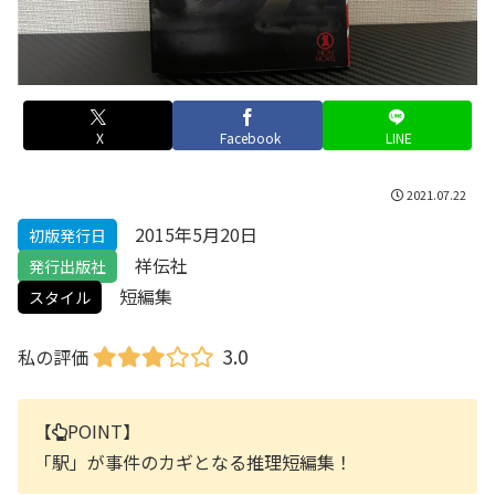
X
Facebook
LINE
2021.07.22
2015年5月20日
初版発行日
祥伝社
発行出版社
短編集
スタイル
3.0
私の評価
【
POINT】
「駅」が事件のカギとなる推理短編集！