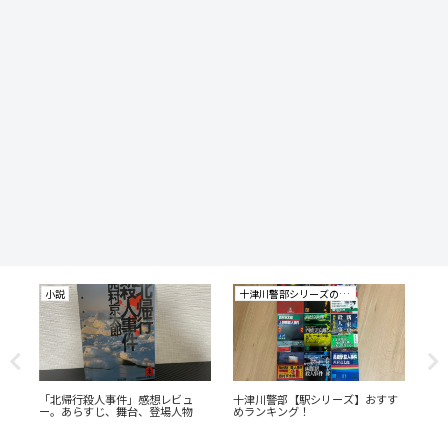
小説
十津川警部シリーズの研究
小
十津
「北帰行殺人事件」感想レビュ
十津川警部【駅シリーズ】おすす
「
ン
ー。あらすじ、舞台、登場人物
めランキング！
ー