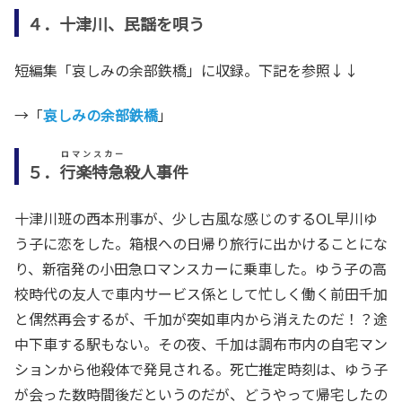
４．十津川、民謡を唄う
短編集「哀しみの余部鉄橋」に収録。下記を参照↓↓
→「
哀しみの余部鉄橋
」
ロマンスカー
５．
行楽特急
殺人事件
十津川班の西本刑事が、少し古風な感じのするOL早川ゆ
う子に恋をした。箱根への日帰り旅行に出かけることにな
り、新宿発の小田急ロマンスカーに乗車した。ゆう子の高
校時代の友人で車内サービス係として忙しく働く前田千加
と偶然再会するが、千加が突如車内から消えたのだ！？途
中下車する駅もない。その夜、千加は調布市内の自宅マン
ションから他殺体で発見される。死亡推定時刻は、ゆう子
が会った数時間後だというのだが、どうやって帰宅したの