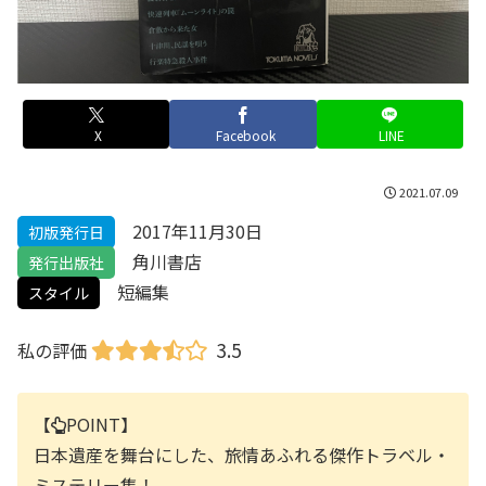
X
Facebook
LINE
2021.07.09
2017年11月30日
初版発行日
角川書店
発行出版社
短編集
スタイル
3.5
私の評価
【
POINT】
日本遺産を舞台にした、旅情あふれる傑作トラベル・
ミステリー集！