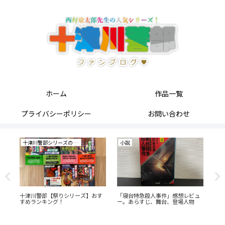
ホーム
作品一覧
プライバシーポリシー
お問い合わせ
十津川警部シリーズの研究
小説
小
あ
十津川警部【祭りシリーズ】おす
「寝台特急殺人事件」感想レビュ
「
すめランキング！
ー。あらすじ、舞台、登場人物
あ