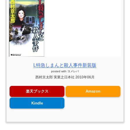
L特急しまんと殺人事件新装版
posted with
ヨメレバ
西村京太郎 実業之日本社 2010年06月
楽天ブックス
Amazon
Kindle