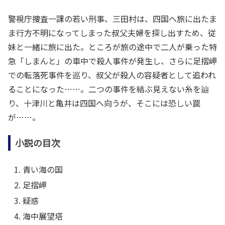
警視庁捜査一課の若い刑事、三田村は、四国へ旅に出たま
ま行方不明になってしまった叔父夫婦を探し出すため、従
妹と一緒に旅に出た。ところが旅の途中で二人が乗った特
急「しまんと」の車中で殺人事件が発生し、さらに足摺岬
での転落死事件を巡り、叔父が殺人の容疑者として追われ
ることになった……。二つの事件を結ぶ見えない糸を辿
り、十津川と亀井は四国へ向うが、そこには恐しい罠
が……。
小説の目次
青い海の国
足摺岬
疑惑
海中展望塔