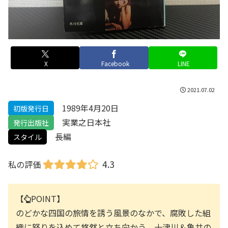
X
Facebook
LINE
2021.07.02
1989年4月20日
初版発行日
実業之日本社
発行出版社
長編
スタイル
4.3
私の評価
【
POINT】
のどかな四国の旅情を誘う風景のなかで、腐敗した組
織に怒りを込めて悠然と立ち向かう、十津川＆亀井の