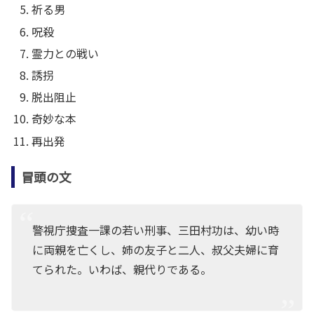
祈る男
呪殺
霊力との戦い
誘拐
脱出阻止
奇妙な本
再出発
冒頭の文
警視庁捜査一課の若い刑事、三田村功は、幼い時
に両親を亡くし、姉の友子と二人、叔父夫婦に育
てられた。いわば、親代りである。