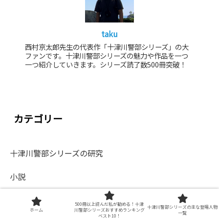
taku
西村京太郎先生の代表作「十津川警部シリーズ」の大
ファンです。十津川警部シリーズの魅力や作品を一つ
一つ紹介していきます。シリーズ読了数500冊突破！
カテゴリー
十津川警部シリーズの研究
小説
500冊以上読んだ私が勧める！十津
十津川警部シリーズの主な登場人物
最近の投稿
ホーム
川警部シリーズおすすめランキング
一覧
ベスト10！