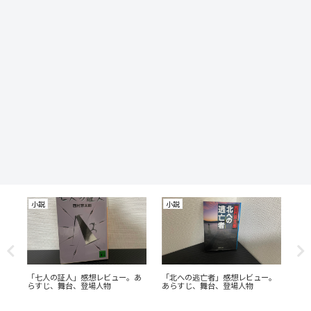
小説
小説
小
ュ
「七人の証人」感想レビュー。あ
「北への逃亡者」感想レビュー。
「
らすじ、舞台、登場人物
あらすじ、舞台、登場人物
ー