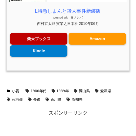
L特急しまんと殺人事件新装版
posted with
ヨメレバ
西村京太郎 実業之日本社 2010年06月
楽天ブックス
Amazon
Kindle
小説
1980年代
1989年
岡山県
愛媛県
東京都
長編
香川県
高知県
スポンサーリンク