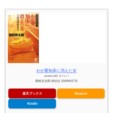
わが愛知床に消えた女
posted with
ヨメレバ
西村京太郎 祥伝社 2009年07月
楽天ブックス
Amazon
Kindle