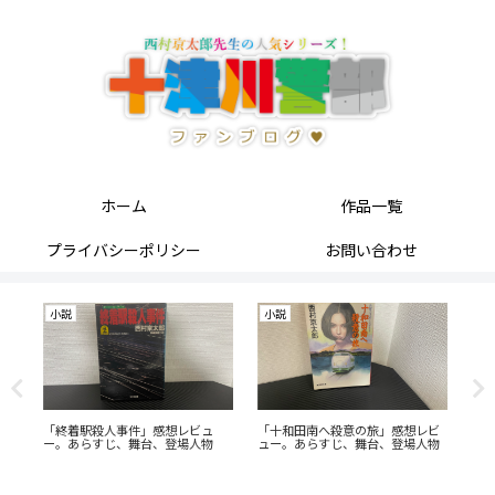
ホーム
作品一覧
プライバシーポリシー
お問い合わせ
小説
小説
小
十津
「終着駅殺人事件」感想レビュ
「十和田南へ殺意の旅」感想レビ
「
ン
ー。あらすじ、舞台、登場人物
ュー。あらすじ、舞台、登場人物
ー