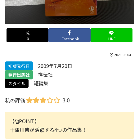
X
Facebook
LINE
2021.08.04
2009年7月20日
初版発行日
祥伝社
発行出版社
短編集
スタイル
3.0
私の評価
【
POINT】
十津川班が活躍する4つの作品集！