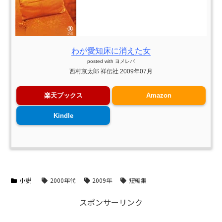
わが愛知床に消えた女
posted with
ヨメレバ
西村京太郎 祥伝社 2009年07月
楽天ブックス
Amazon
Kindle
小説
2000年代
2009年
短編集
スポンサーリンク