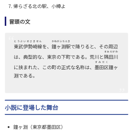
帰らざる北の駅、小樽よ
冒頭の文
とうぶいせさきせん
かねがふちえき
東武伊勢崎線
を、
鐘ヶ淵駅
で降りると、その周辺
すみだがわ
は、典型的な、東京の下町である。荒川と
隅田川
すみだく
に挟まれた、この町の正式な名称は、
墨田区
鐘ヶ
淵である。
小説に登場した舞台
鐘ヶ淵（東京都墨田区）