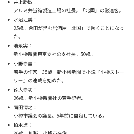
井上勝敏：
アルミ弁当箱製造工場の社長。「北国」の常連客。
水沼江美：
25歳。合田が営む居酒屋「北国」で働くことになっ
た。
池永実：
新小樽新聞東京支社の支社長。50歳。
小野寺圭：
若手の作家。35歳。新小樽新聞で小説『小樽ストー
リー』の連載を始めた。
徳大寺功：
26歳。新小樽新聞社の若手記者。
南田清之：
小樽市議会の議長。5年前に自殺している。
柏木進：
36歳。無職。小樽市在住。