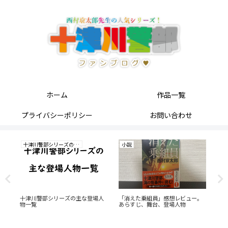
ホーム
作品一覧
プライバシーポリシー
お問い合わせ
十津川警部シリーズの研究
小説
小
っ
十津川警部シリーズの主な登場人
「消えた乗組員」感想レビュー。
「
物一覧
あらすじ、舞台、登場人物
ら