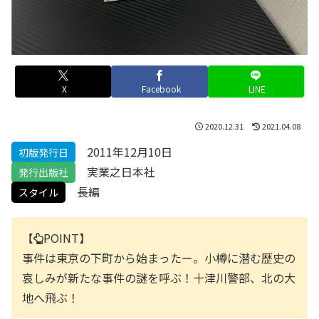
X
Facebook
LINE
2020.12.31
2021.04.08
2011年12月10日
初版発行日
実業之日本社
発行出版社
長編
スタイル
【
POINT】
事件は東京の下町から始まったー。小樽に潜む歴史の
哀しみが新たな事件の謎を呼ぶ！十津川警部、北の大
地へ飛ぶ！