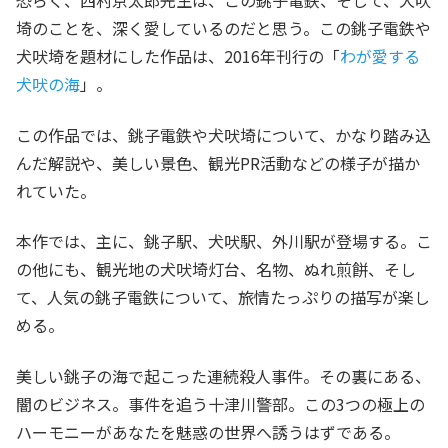
恐らく、西村京太郎先生は、この銚子電鉄、そして、犬吠
埼のことを、深く愛しているのだと思う。この銚子電鉄や
犬吠埼を題材にした作品は、2016年刊行の「
わが愛する
犬吠の海
」。
この作品では、銚子電鉄や犬吠埼について、かなり踏み込
んだ解説や、美しい景色、観光PR活動などの様子が描か
れていた。
本作では、主に、銚子駅、犬吠駅、外川駅が登場する。こ
の他にも、観光地の犬吠埼灯台、名物、ぬれ煎餅、そし
て、人気の銚子電鉄について、旅情たっぷりの描写が楽し
める。
美しい銚子の海で起こった連続殺人事件。その裏にある、
闇のビジネス。事件を追う十津川警部。この3つの極上の
ハーモニーがあなたを魅惑の世界へ誘うはずである。