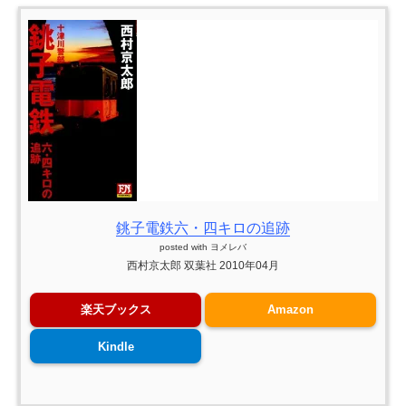
銚子電鉄六・四キロの追跡
posted with
ヨメレバ
西村京太郎 双葉社 2010年04月
楽天ブックス
Amazon
Kindle