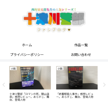
ホーム
作品一覧
プライバシーポリシー
お問い合わせ
小説
小説
小
っ
十津川警部「ロマンの死、銀山温
「終着駅殺人事件」感想レビュ
「
泉」感想レビュー。あらすじ、舞
ー。あらすじ、舞台、登場人物
ー
台、登場人物