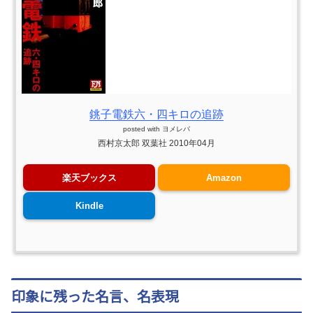
銚子電鉄六・四キロの追跡
posted with
ヨメレバ
西村京太郎 双葉社 2010年04月
楽天ブックス
Amazon
Kindle
印象に残った名言、名表現