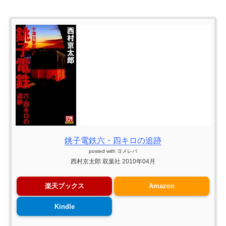
銚子電鉄六・四キロの追跡
posted with
ヨメレバ
西村京太郎 双葉社 2010年04月
楽天ブックス
Amazon
Kindle