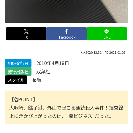
X
Facebook
LINE
2020.12.31
2021.01.02
2010年4月18日
初版発行日
双葉社
発行出版社
長編
スタイル
【
POINT】
犬吠埼、銚子港、外山で起こる連続殺人事件！捜査線
上に浮かび上がったのは、”闇ビジネス”だった。