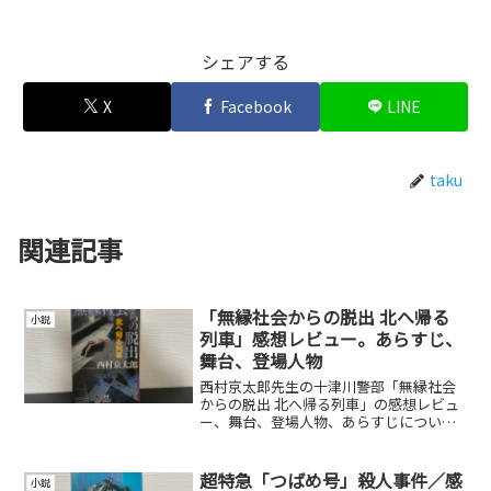
シェアする
X
Facebook
LINE
taku
関連記事
「無縁社会からの脱出 北へ帰る
小説
列車」感想レビュー。あらすじ、
舞台、登場人物
西村京太郎先生の十津川警部「無縁社会
からの脱出 北へ帰る列車」の感想レビュ
ー、舞台、登場人物、あらすじについて
紹介しています。
超特急「つばめ号」殺人事件／感
小説