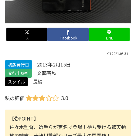
X
Facebook
LINE
2021.03.31
2013年2月15日
初版発行日
文藝春秋
発行出版社
長編
スタイル
3.0
私の評価
【
POINT】
佐々木監督、選手らが実名で登場！待ち受ける驚天動
地の結末。十津川警部シリーズ最大の問題作！