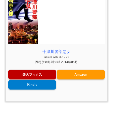
十津川警部悪女
posted with
ヨメレバ
西村京太郎 祥伝社 2014年05月
楽天ブックス
Amazon
Kindle