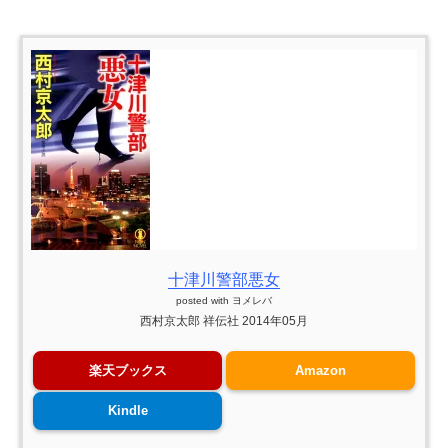
十津川警部悪女
posted with
ヨメレバ
西村京太郎 祥伝社 2014年05月
楽天ブックス
Amazon
Kindle