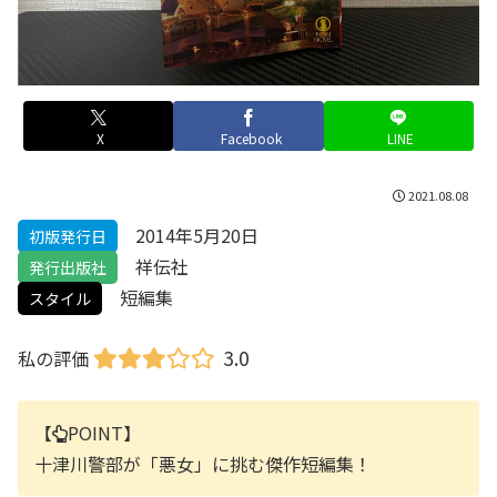
X
Facebook
LINE
2021.08.08
2014年5月20日
初版発行日
祥伝社
発行出版社
短編集
スタイル
3.0
私の評価
【
POINT】
十津川警部が「悪女」に挑む傑作短編集！