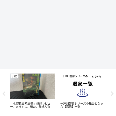
小説
十津川警部シリーズの研究
小
ュ
「札幌着23時25分」感想レビュ
十津川警部シリーズの舞台となっ
「
ー。あらすじ、舞台、登場人物
た【温泉】一覧
あ