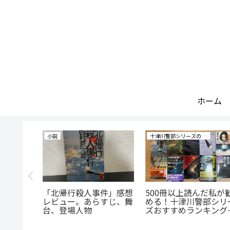
ホーム
小説
十津川警部シリーズの研究
感想レビ
「北帰行殺人事件」感想
500冊以上読んだ私が
、舞台、
レビュー。あらすじ、舞
める！十津川警部シリ
台、登場人物
ズおすすめランキング
スト10！