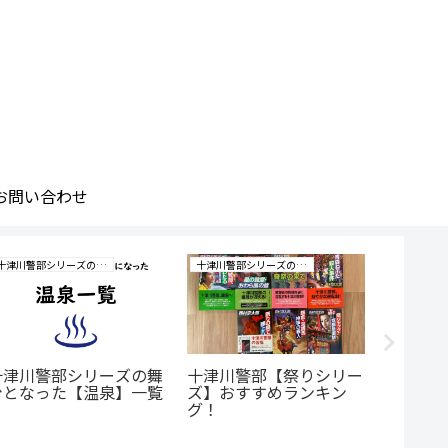
お問い合わせ
十津川警部シリーズの研究
十津川警部シリーズの研究
小説
十津川警部シリーズの舞
十津川警部【祭りシリー
十津川
台となった【温泉】一覧
ズ】おすすめランキン
死、銀
グ！
ュー。
登場人