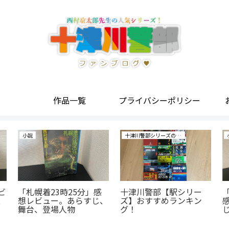
作品一覧
プライバシーポリシー
小説
十津川警部シリーズの研究
ビ
「札幌着23時25分」感
十津川警部【駅シリー
、
想レビュー。あらすじ、
ズ】おすすめランキン
舞台、登場人物
グ！