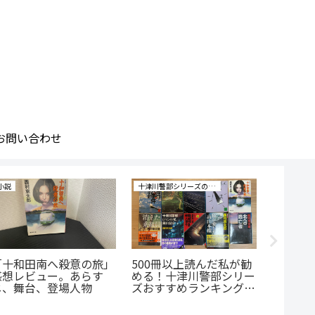
お問い合わせ
小説
十津川警部シリーズの研究
小説
「十和田南へ殺意の旅」
500冊以上読んだ私が勧
「私が
感想レビュー。あらす
める！十津川警部シリー
感想レ
じ、舞台、登場人物
ズおすすめランキングベ
じ、舞
スト10！