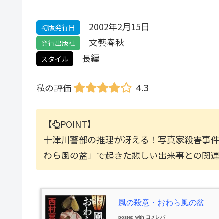
2002年2月15日
初版発行日
文藝春秋
発行出版社
長編
スタイル
4.3
私の評価
【
POINT】
十津川警部の推理が冴える！写真家殺害事
わら風の盆」で起きた悲しい出来事との関
風の殺意・おわら風の盆
posted with
ヨメレバ