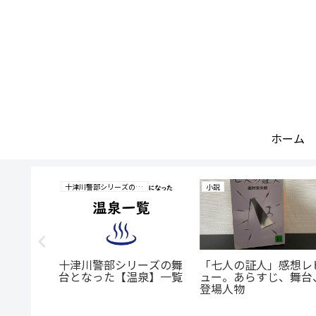
ホーム
十津川警部シリーズの研究
小説
」感想レ
十津川警部シリーズの舞
「七人の証人」感想レ
じ、舞
台となった【温泉】一覧
ュー。あらすじ、舞台
登場人物