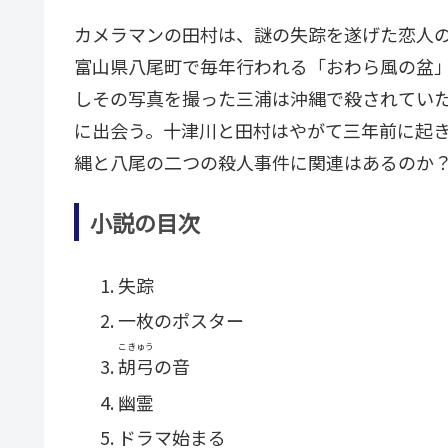
カメラマンの田村は、謎の失踪を遂げた恋人
富山県八尾町で毎年行われる「おわら風の盆
しその写真を撮った三浦は沖縄で殺されてい
に出会う。十津川と田村はやがて三年前に起
縄と八尾の二つの殺人事件に関連はあるのか
小説の目次
失踪
一枚のポスター
こきゅう
胡弓
の音
幽霊
ドラマ始まる