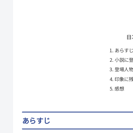
目
あらす
小説に
登場人
印象に
感想
あらすじ