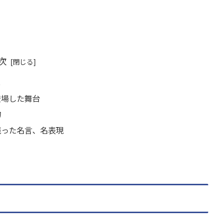
次
じ
登場した舞台
物
残った名言、名表現